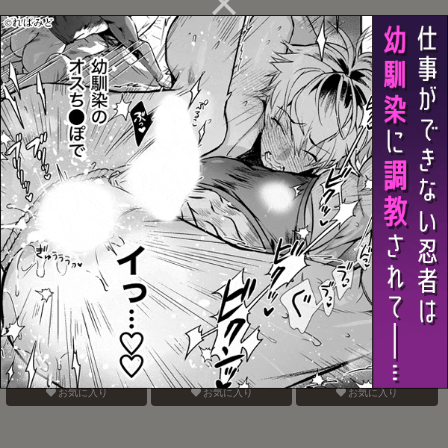
熱暴走
名前で呼んでいい
悪ヨイ、悪ノリ、悪イユ
メ
お気に入り
お気に入り
お気に入り
Bunny Trap!
電鋸男vs3Pしないと出ら
Blue Paranoia
れない部屋
お気に入り
お気に入り
お気に入り