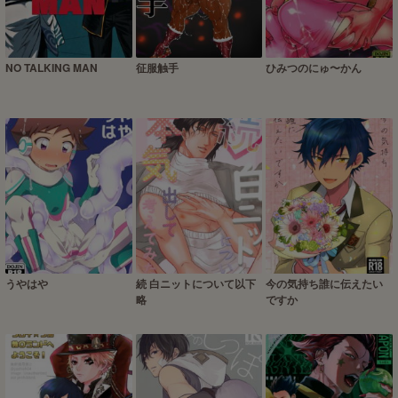
NO TALKING MAN
征服触手
ひみつのにゅ〜かん
うやはや
続 白ニットについて以下
今の気持ち誰に伝えたい
略
ですか