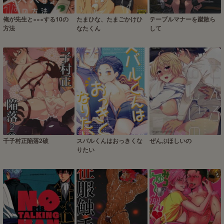
俺が先生と×××する10の
たまひな、たまごかけひ
テーブルマナーを蹴散ら
方法
なたくん
して
千子村正陥落2破
スバルくんはおっきくな
ぜんぶほしいの
りたい