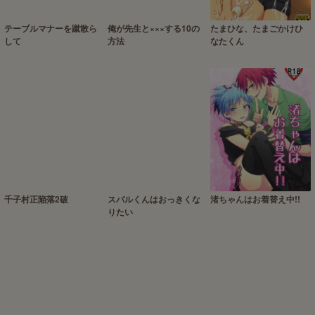
テーブルマナーを蹴散ら
俺が先生と×××する10の
たまひな、たまごかけひ
して
方法
なたくん
千子村正陥落2破
スバルくんはおっきくな
渚ちゃんはお着替え中!!
りたい