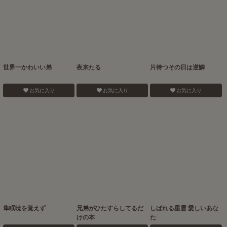
世界一かわいい弟
夜来たる
片待つその日は逆鱗
お気に入り
お気に入り
お気に入り
隼眠暁を覚えず
兄弟がひたすらしてるだ
しばれる星雲 愛しいあな
けの本
た