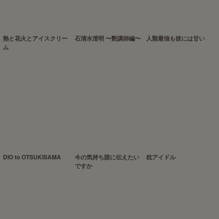
熱と花火とアイスクリー
石清水澄明 〜艶講師編〜
人類最強も彼には甘い
ム
DIO to OTSUKISAMA
今の気持ち誰に伝えたい
枕アイドル
ですか