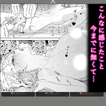
バナナスプリットホット
おねがいだからいいこと
ぜんぶしらない
ファッジサンデー
聞いて
お気に入り
お気に入り
お気に入り
現実は、×××よりきもちい
call My HERO
寝ている間にいただきま
す
お気に入り
お気に入り
お気に入り