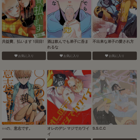
共益費、払います 1回目!
酒は飲んでも弟子に呑ま
不出来な弟子の愛され方
れるな
お気に入り
お気に入り
お気に入り
○○の、意志です。
オレのデシ マジでカワイ
S.S.C.C
イ