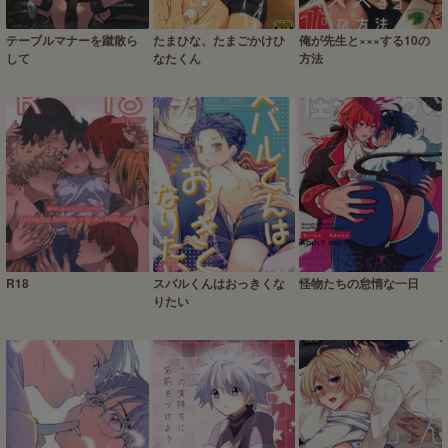
テーブルマナーを蹴散ら
たまひな、たまごかけひ
俺が先生と×××する10の
して
なたくん
方法
R18
スバルくんはおっきくな
怪物たちの怠惰な一日
りたい