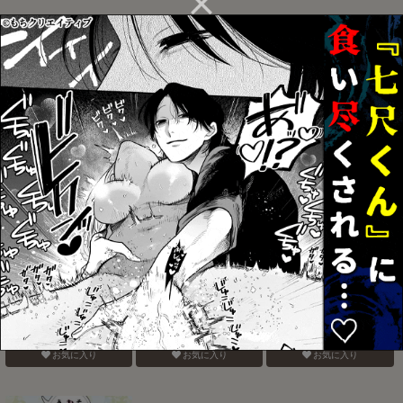
おんそくHONEY TRAP
Virgin cyborg
HUG and KISS
お気に入り
お気に入り
お気に入り
リビングダーク・ウィズ
丸ごとぜんぶ俺の物
電鋸男vs3Pしないと出ら
ユー
れない部屋
お気に入り
お気に入り
お気に入り