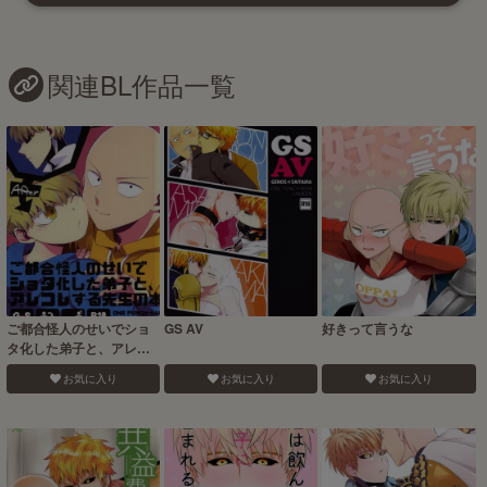
関連BL作品一覧
ご都合怪人のせいでショ
GS AV
好きって言うな
タ化した弟子と、アレコ
レする先生の本
お気に入り
お気に入り
お気に入り