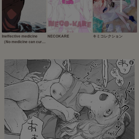
Ineffective medicine
NECOKARE
キミコレクション
（No medicine can cure
folly）!