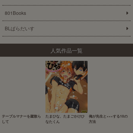
801Books
BLぱらだいす
人気作品一覧
テーブルマナーを蹴散ら
たまひな、たまごかけひ
俺が先生と×××する10の
して
なたくん
方法