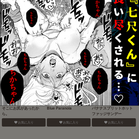
LOCK
アライバル
はいってます!!
お気に入り
お気に入り
お気に入り
そこにお尻があったか
Blue Paranoia
バナナスプリットホット
ら。
ファッジサンデー
お気に入り
お気に入り
お気に入り