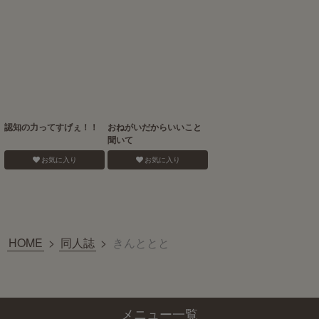
認知の力ってすげぇ！！
おねがいだからいいこと
聞いて
お気に入り
お気に入り
HOME
>
同人誌
>
きんととと
メニュー一覧