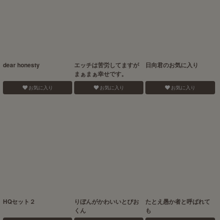
dear honesty
エッチは苦労してますが
日向君のお気に入り
まぁまぁ幸せです。
お気に入り
お気に入り
お気に入り
HQセット２
りぼんがかわいいとびお
たとえ愚か者と呼ばれて
くん
も