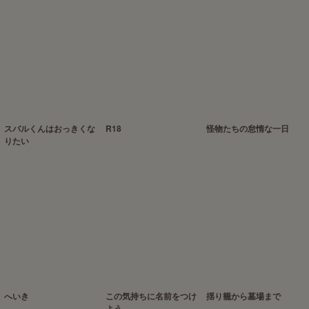
スバルくんはおっきくな
R18
怪物たちの怠惰な一日
りたい
へいき
この気持ちに名前をつけ
揺り籠から墓場まで
よう。