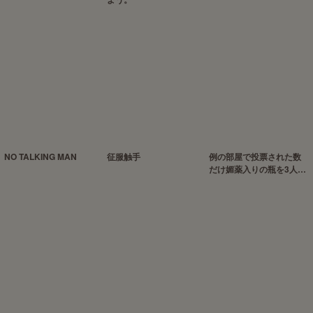
NO TALKING MAN
征服触手
例の部屋で投票された数
だけ媚薬入りの瓶を3人に
飲ませるえろ本2