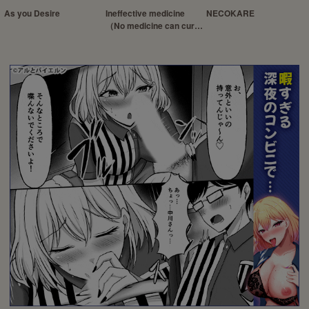
As you Desire
Ineffective medicine
NECOKARE
（No medicine can cure
folly）!