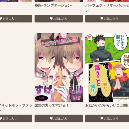
蠱惑 -テンプテーション-
パーフェクトサマーバケー
ン
お気に入り
お気に入り
お気に入り
プリットホットファッ
認知の力ってすげぇ！！
おねがいだからいいこと聞
ー
お気に入り
お気に入り
お気に入り