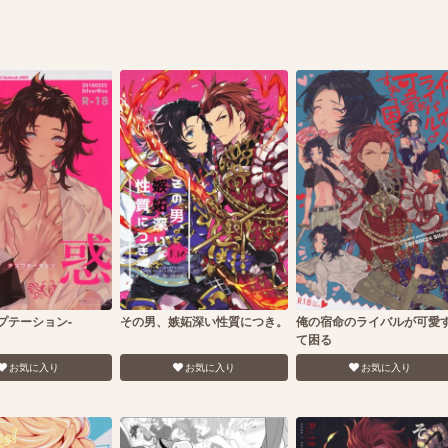
プテーション-
その男、嫉妬深い性質につき。
俺の宿命のライバルが可愛
て困る
お気に入り
お気に入り
お気に入り