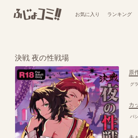
お気に入り
ランキング
決戦 夜の性戦場
原
グ
カ
パ
キ