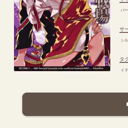
パ
サ
シ
タ
イ