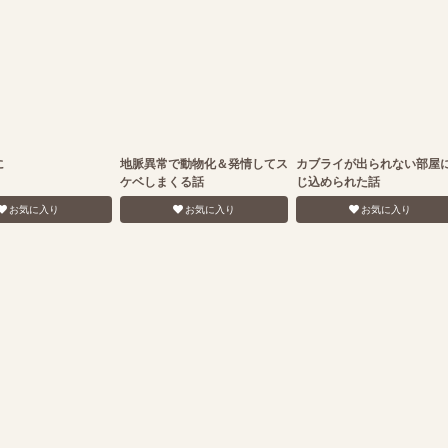
に
地脈異常で動物化＆発情してス
カブライが出られない部屋
ケベしまくる話
じ込められた話
お気に入り
お気に入り
お気に入り