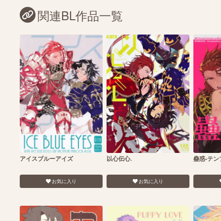
関連BL作品一覧
アイスブルーアイズ
以心伝心.
蠱惑-テン
お気に入り
お気に入り