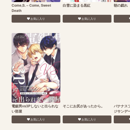
Come,S. – Come, Sweet
白雪に染まる黒紅
朝の戯れ
Death
お気に入り
お気に入り
電鋸男vs3Pしないと出られな
そこにお尻があったから。
バナナス
い部屋
ジサンデ
お気に入り
お気に入り