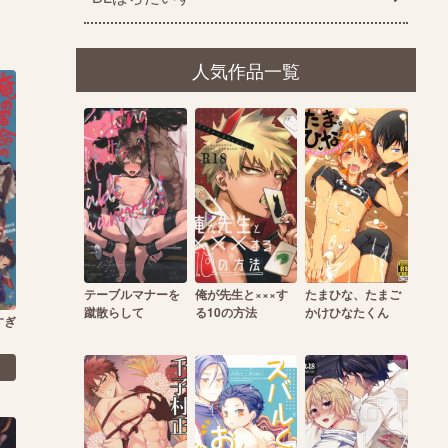
人気作品一覧
テーブルマナーを
俺が先生と×××す
たまひな、たまご
蹴散らして
る10の方法
かけひなたくん
すぎ