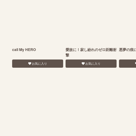
call My HERO
愛故に！寂し紛れのゼロ距離射
悪夢の痕
撃
お気に入り
お気に入り