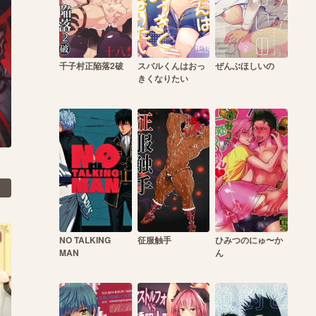
千子村正陥落2破
スバルくんはおっ
ぜんぶほしいの
きくなりたい
NO TALKING
征服触手
ひみつのにゅ〜か
MAN
ん