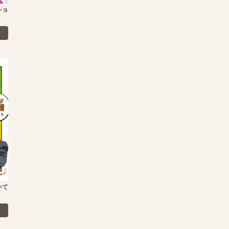
ショ
いて