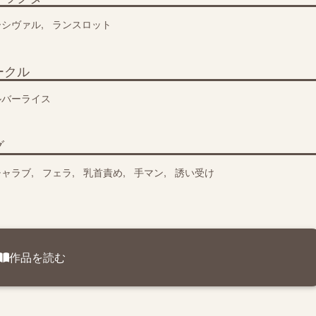
ーシヴァル
ランスロット
ークル
ルバーライス
グ
チャラブ
フェラ
乳首責め
手マン
誘い受け
作品を読む