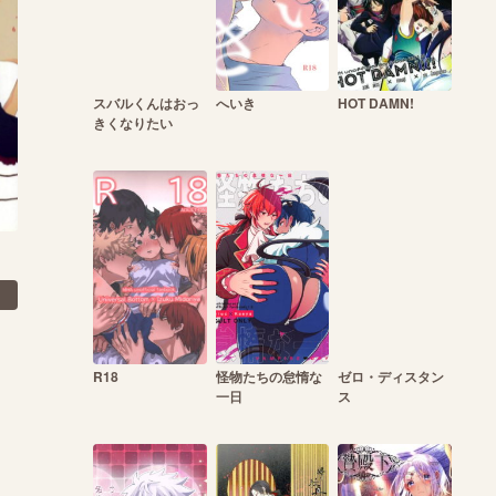
スバルくんはおっ
へいき
HOT DAMN!
きくなりたい
R18
怪物たちの怠惰な
ゼロ・ディスタン
一日
ス