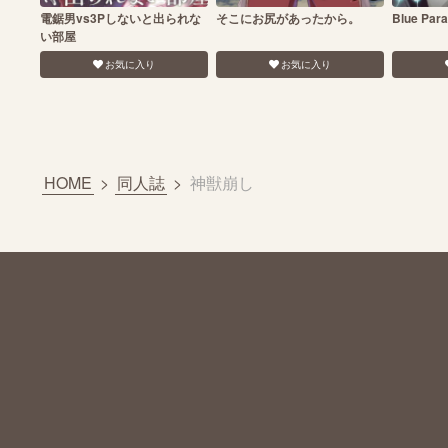
電鋸男vs3Pしないと出られな
そこにお尻があったから。
Blue Para
い部屋
お気に入り
お気に入り
HOME
>
同人誌
>
神獣崩し