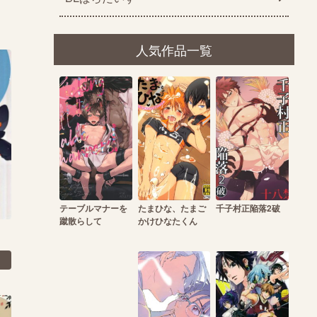
人気作品一覧
テーブルマナーを
たまひな、たまご
千子村正陥落2破
蹴散らして
かけひなたくん