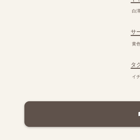
白
サ
黄色
タ
イ