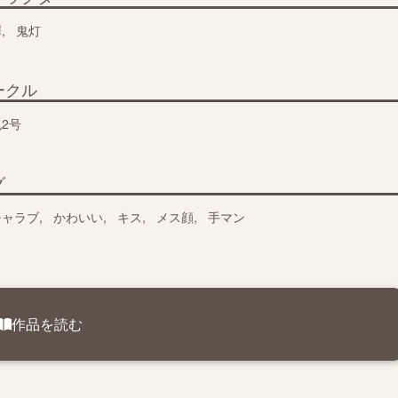
澤
鬼灯
ークル
2号
グ
チャラブ
かわいい
キス
メス顔
手マン
作品を読む