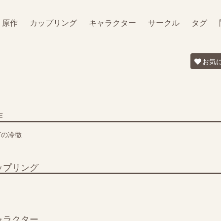
原作
カップリング
キャラクター
サークル
タグ
お気
作
灯の冷徹
ップリング
白
ャラクター