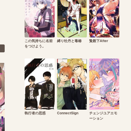
この気持ちに名前
縛り牡丹と毒椿
贄殿下After
をつけよう。
執行者の思惑
ConnectSign
チェンジユアエモ
ーション