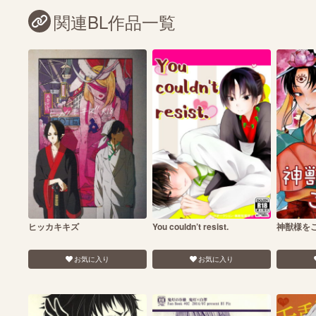
関連BL作品一覧
ヒッカキキズ
You couldn’t resist.
神獣様をご
お気に入り
お気に入り