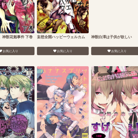
 神獣花魁事件 下巻
妄想全開ハッピーウェルカム
神獣白澤は子供が欲しい
お気に入り
お気に入り
お気に入り