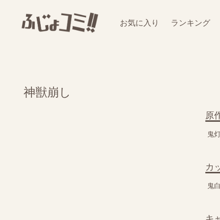
お気に入り
ランキング
神獣崩し
原
鬼
カ
鬼
キ