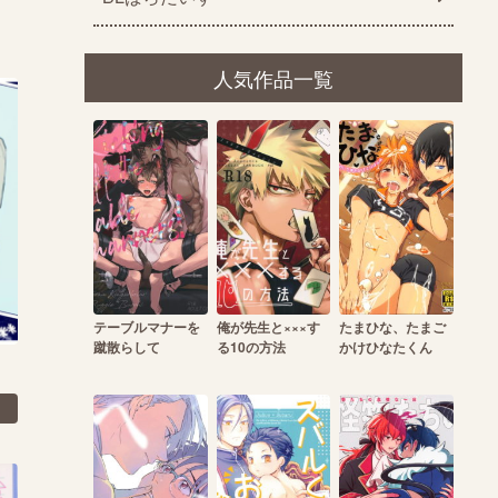
人気作品一覧
テーブルマナーを
俺が先生と×××す
たまひな、たまご
蹴散らして
る10の方法
かけひなたくん