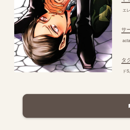
エ
サ
act
タ
ドS