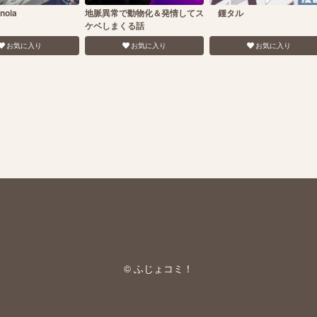
noia
地脈異常で動物化＆発情してス
鍾タル
ケベしまくる話
お気に入り
お気に入り
お気に入り
© ふじょコミ！