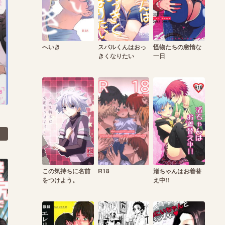
へいき
スバルくんはおっ
怪物たちの怠惰な
きくなりたい
一日
この気持ちに名前
R18
渚ちゃんはお着替
をつけよう。
え中!!