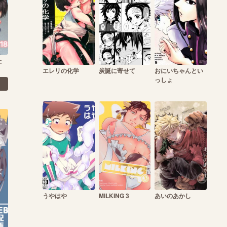
た
エレリの化学
炭誕に寄せて
おにいちゃんとい
っしょ
うやはや
MILKING 3
あいのあかし