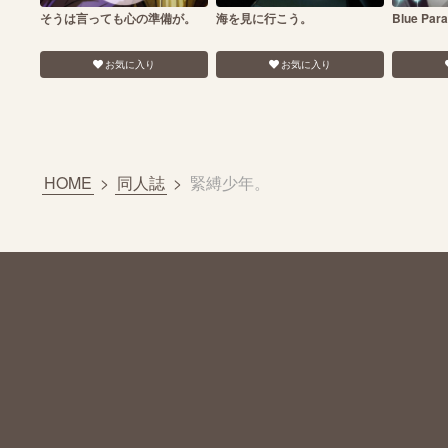
そうは言っても心の準備が。
海を見に行こう。
Blue Para
お気に入り
お気に入り
HOME
>
同人誌
>
緊縛少年。