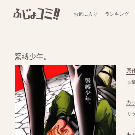
お気に入り
ランキング
緊縛少年。
原
進
カ
リ
キ