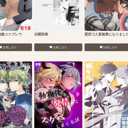
制服コスプレで
沙羅双樹
壁尻で人畜無害になりまし
お気に入り
お気に入り
お気に入り