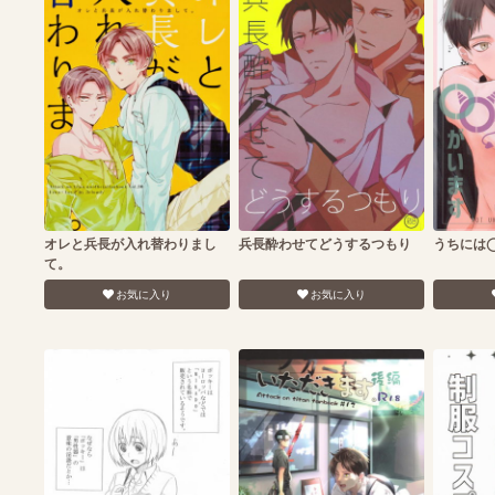
オレと兵長が入れ替わりまし
兵長酔わせてどうするつもり
うちには
て。
お気に入り
お気に入り