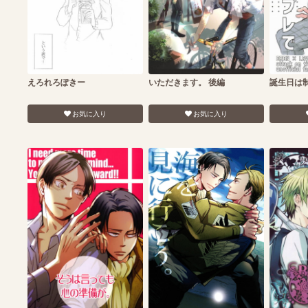
えろれろぽきー
いただきます。 後編
誕生日は
お気に入り
お気に入り