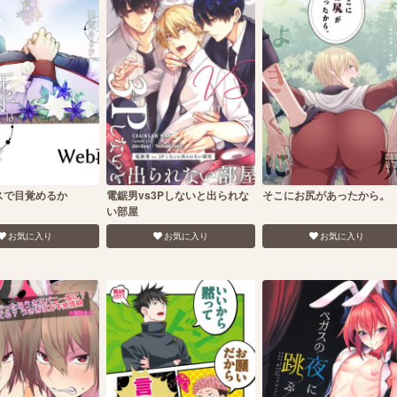
スで目覚めるか
電鋸男vs3Pしないと出られな
そこにお尻があったから。
い部屋
お気に入り
お気に入り
お気に入り