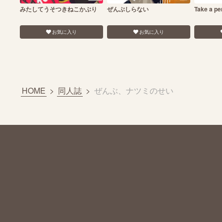
みたしてうそつきねこかぶり
ぜんぶしらない
Take a pe
お気に入り
お気に入り
HOME
>
同人誌
>
ぜんぶ、ナツミのせい