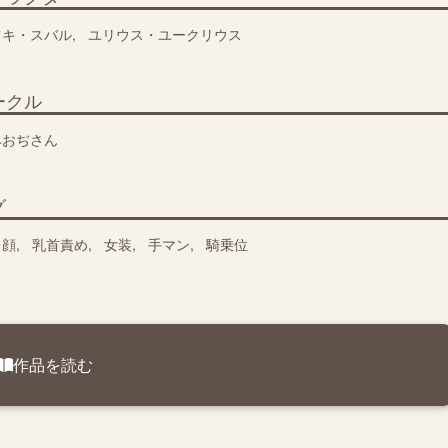
ツキ・スバル
ユリウス・ユークリウス
ークル
みおぢさん
グ
ス顔
乳首責め
女装
手マン
騎乗位
作品を読む