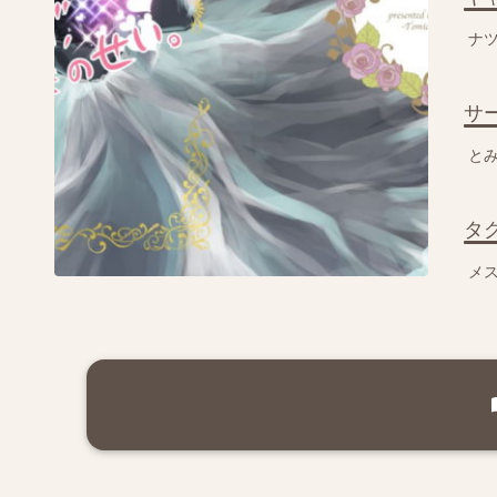
ナ
サ
と
タ
メ