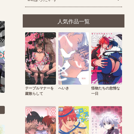
人気作品一覧
テーブルマナーを
へいき
怪物たちの怠惰な
蹴散らして
一日