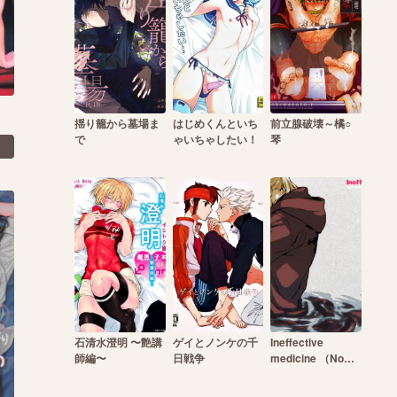
揺り籠から墓場ま
はじめくんといち
前立腺破壊～橘○
で
ゃいちゃしたい！
琴
石清水澄明 〜艶講
ゲイとノンケの千
Ineffective
師編〜
日戦争
medicine （No
medicine can
cure folly）!