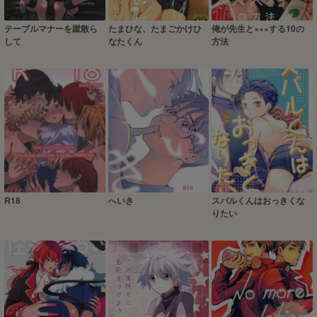
テーブルマナーを蹴散ら
たまひな、たまごかけひ
俺が先生と×××する10の
して
なたくん
方法
R18
へいき
スバルくんはおっきくな
りたい