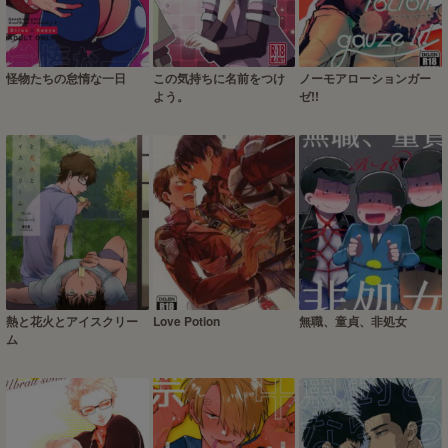
怪物たちの怠惰な一日
この気持ちに名前をつけ
ノーモアローションガー
よう。
ゼ!!
熱と花火とアイスクリー
Love Potion
無職、童貞、非処女
ム