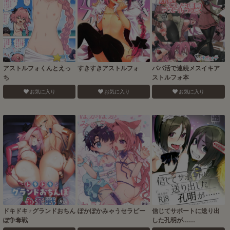
アストルフォくんとえっ
すきすきアストルフォ
パパ活で連続メスイキア
ち
ストルフォ本
お気に入り
お気に入り
お気に入り
ドキドキ♂グランドおちん
ぽかぽかみゃうセラピー
信じてサポートに送り出
ぽ争奪戦
した孔明が……