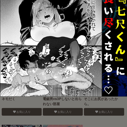
光が呼ぶほうへ
仁義無きセ○クスバトル
10月のごちそう
お気に入り
お気に入り
お気に入り
ネモだく
電鋸男vs3Pしないと出ら
そこにお尻があったか
れない部屋
ら。
お気に入り
お気に入り
お気に入り