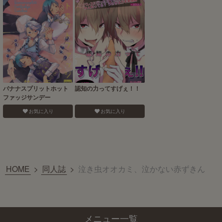
バナナスプリットホット
認知の力ってすげぇ！！
ファッジサンデー
お気に入り
お気に入り
HOME
>
同人誌
>
泣き虫オオカミ、泣かない赤ずきん
メニュー一覧