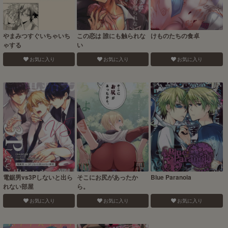
やまみつすぐいちゃいち
この恋は 誰にも触られな
けものたちの食卓
ゃする
い
お気に入り
お気に入り
お気に入り
電鋸男vs3Pしないと出ら
そこにお尻があったか
Blue Paranoia
れない部屋
ら。
お気に入り
お気に入り
お気に入り