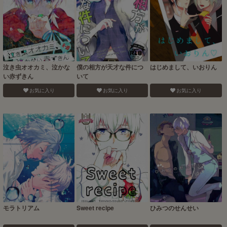
泣き虫オオカミ、泣かな
僕の相方が天才な件につ
はじめまして、いおりん
い赤ずきん
いて
お気に入り
お気に入り
お気に入り
モラトリアム
Sweet recipe
ひみつのせんせい