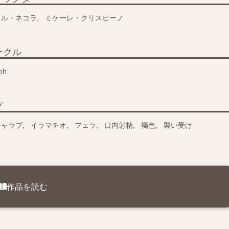
ミル・ネコラ
ミケーレ・クリスピーノ
ークル
oh
グ
チャラブ
イラマチオ
フェラ
口内射精
褐色
襲い受け
作品を読む