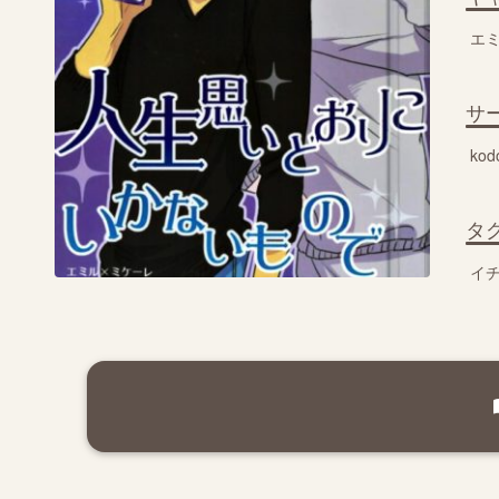
エ
サ
kod
タ
イ