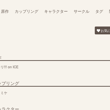
原作
カップリング
キャラクター
サークル
タグ
お気
作
!!! on ICE
ップリング
ミミケ
ャラクター