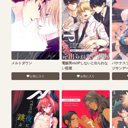
メルトダウン
電鋸男vs3Pしないと出られな
バナナス
い部屋
ジサンデ
お気に入り
お気に入り