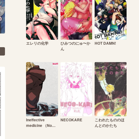
エレリの化学
ひみつのにゅ〜か
HOT DAMN!
ん
Ineffective
NECOKARE
こわれたもののほ
medicine （No
んとのかたち
medicine can
cure folly）!