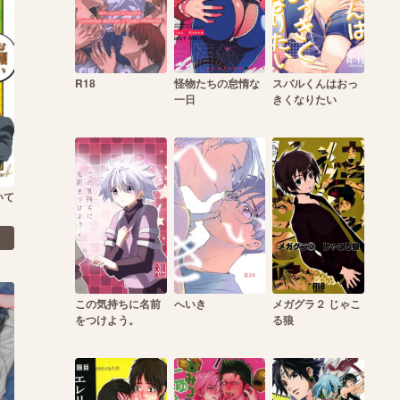
R18
怪物たちの怠惰な
スバルくんはおっ
一日
きくなりたい
いて
この気持ちに名前
へいき
メガグラ２ じゃこ
をつけよう。
る狼