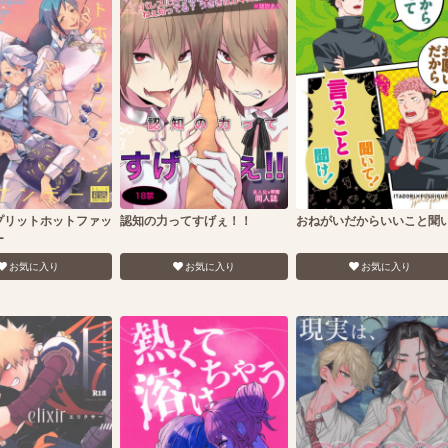
プリットホットファッ
認知の力ってすげぇ！！
おねがいだからいいこと聞
ー
お気に入り
お気に入り
お気に入り