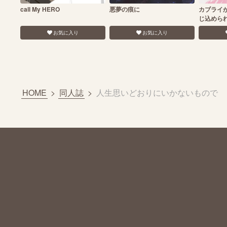
call My HERO
悪夢の痕に
カブライ
じ込めら
お気に入り
お気に入り
HOME
>
同人誌
>
人生思いどおりにいかないもので