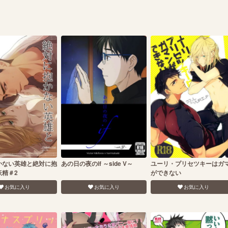
かない英雄と絶対に抱
あの日の夜のif ～side V～
ユーリ・プリセツキーはガ
妖精＃2
ができない
お気に入り
お気に入り
お気に入り