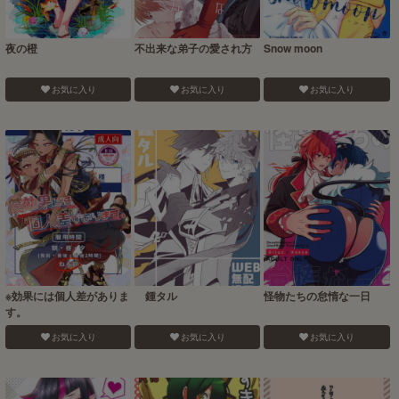
夜の橙
不出来な弟子の愛され方
Snow moon
お気に入り
お気に入り
お気に入り
※効果には個人差がありま
鍾タル
怪物たちの怠惰な一日
す。
お気に入り
お気に入り
お気に入り