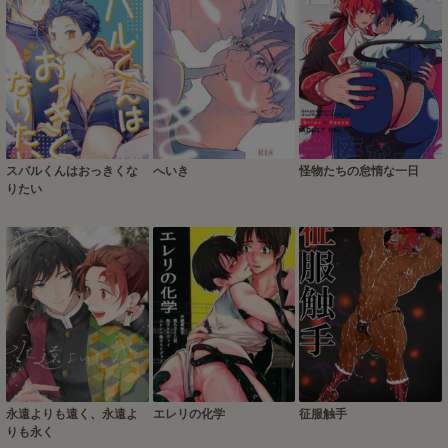
スバルくんはおっきくな
へいき
怪物たちの怠惰な一日
りたい
永遠よりも遠く、永遠よ
エレリの化学
征服触手
りも永く