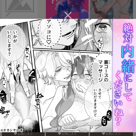
Take a penalty
熱くて溶けちゃう
現実は、×××よりきもちい
お気に入り
お気に入り
お気に入り
call My HERO
愛故に！寂し紛れのゼロ
地脈異常で動物化＆発情
距離射撃
してスケベしまくる話
お気に入り
お気に入り
お気に入り