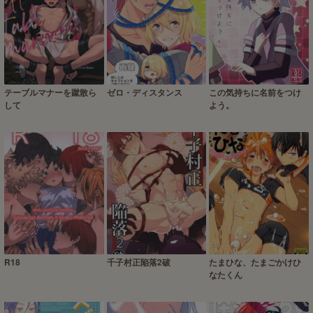
テーブルマナーを蹴散ら
ゼロ・ディスタンス
この気持ちに名前をつけ
して
よう。
R18
千子村正陥落2破
たまひな、たまごかけひ
なたくん