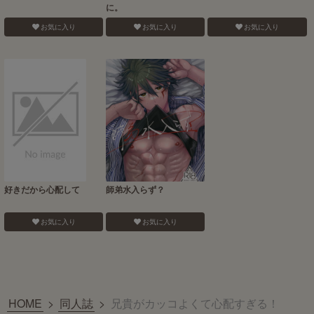
に。
お気に入り
お気に入り
お気に入り
好きだから心配して
師弟水入らず？
お気に入り
お気に入り
HOME
>
同人誌
>
兄貴がカッコよくて心配すぎる！