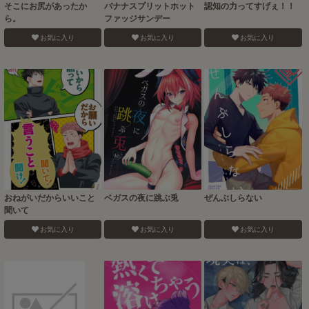
そこにお尻があったか
バナナスプリットホット
認知の力ってすげぇ！！
ら。
ファッジサンデー
お気に入り
お気に入り
お気に入り
おねがいだからいいこと
ベガスの夜に跳ぶ兎
ぜんぶしらない
聞いて
お気に入り
お気に入り
お気に入り