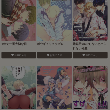
1年で一番大切な日
ボウギョリョクゼロ
電鋸男vs3Pしないと出ら
れない部屋
お気に入り
お気に入り
お気に入り