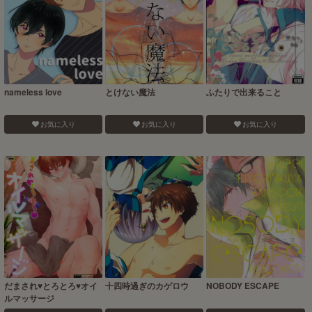
nameless love
とけない魔法
ふたりで出来ること
お気に入り
お気に入り
お気に入り
だまされ♥とろとろ♥オイ
十四時過ぎのカゲロウ
NOBODY ESCAPE
ルマッサージ