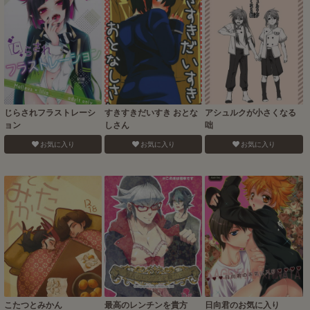
じらされフラストレーシ
すきすきだいすき おとな
アシュルクが小さくなる
ョン
しさん
咄
お気に入り
お気に入り
お気に入り
こたつとみかん
最高のレンチンを貴方
日向君のお気に入り