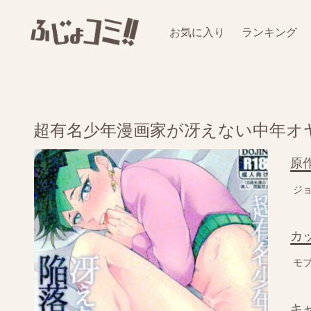
お気に入り
ランキング
超有名少年漫画家が冴えない中年オ
原
ジ
カ
モ
キ