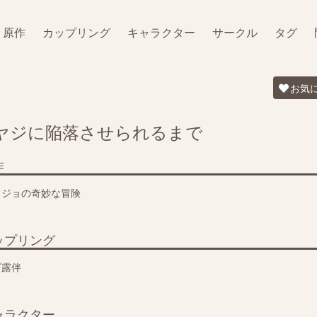
原作
カップリング
キャラクター
サークル
タグ
お気
ヤジに陥落させられるまで
作
ョジョの奇妙な冒険
ップリング
ブ露伴
ャラクター