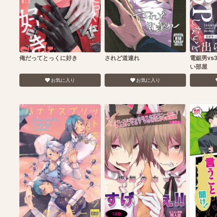
俺だってとっくに好き
されど道連れ
電鋸男vs
い部屋
お気に入り
お気に入り