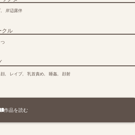
ブ
岸辺露伴
ークル
こつ
グ
ス顔
レイプ
乳首責め
睡姦
顔射
作品を読む