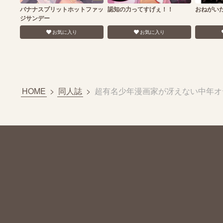
バナナスプリットホットファッ
認知の力ってすげぇ！！
おねがい
ジサンデー
お気に入り
お気に入り
HOME
>
同人誌
>
超有名少年漫画家が冴えない中年オ