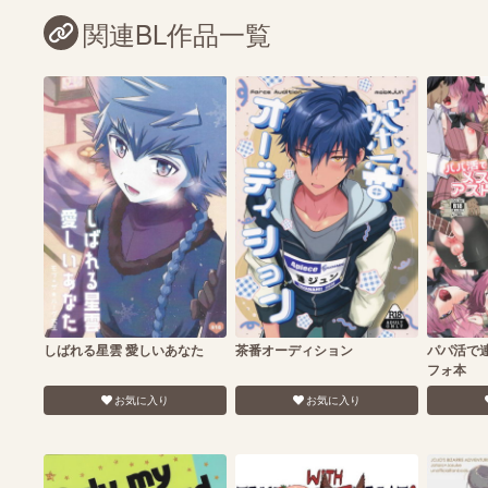
関連BL作品一覧
しばれる星雲 愛しいあなた
茶番オーディション
パパ活で
フォ本
お気に入り
お気に入り