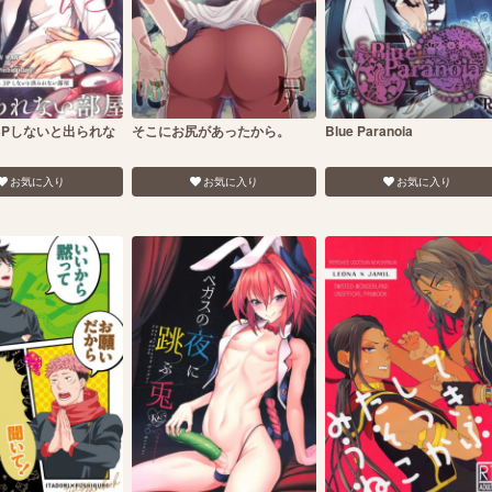
3Pしないと出られな
そこにお尻があったから。
Blue Paranoia
お気に入り
お気に入り
お気に入り