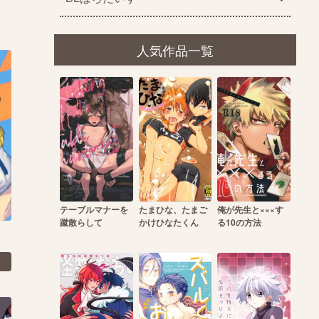
人気作品一覧
テーブルマナーを
たまひな、たまご
俺が先生と×××す
蹴散らして
かけひなたくん
る10の方法