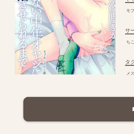
モ
サ
ち
タ
メ