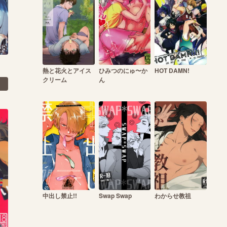
熱と花火とアイス
ひみつのにゅ〜か
HOT DAMN!
クリーム
ん
中出し禁止!!
Swap Swap
わからせ教祖