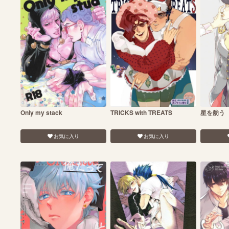
Only my stack
TRICKS with TREATS
星を舫う
お気に入り
お気に入り