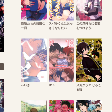
怪物たちの怠惰な
スバルくんはおっ
この気持ちに名前
一日
きくなりたい
をつけよう。
へいき
R18
メガグラ２ じゃこ
る狼