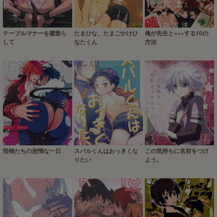
テーブルマナーを蹴散ら
たまひな、たまごかけひ
俺が先生と×××する10の
して
なたくん
方法
怪物たちの怠惰な一日
スバルくんはおっきくな
この気持ちに名前をつけ
りたい
よう。