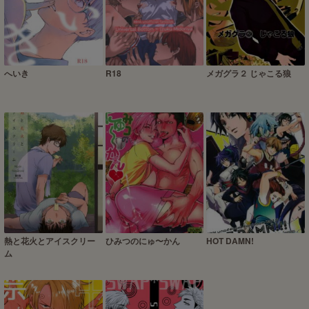
へいき
R18
メガグラ２ じゃこる狼
熱と花火とアイスクリー
ひみつのにゅ〜かん
HOT DAMN!
ム