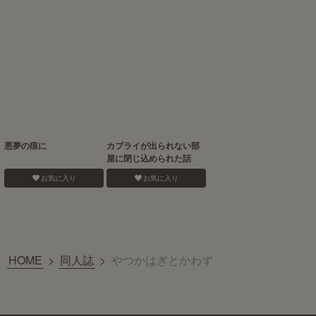
悪夢の痕に
カブライが出られない部
屋に閉じ込められた話
お気に入り
お気に入り
HOME
>
同人誌
>
やつかはぎとかわず