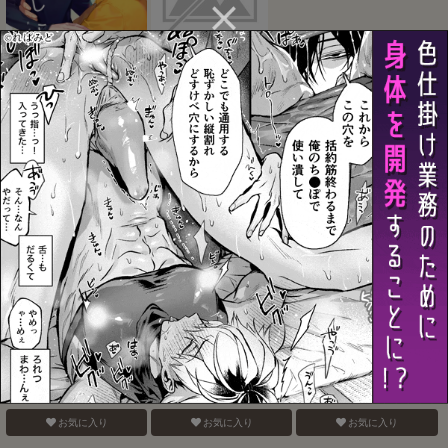
ぜんぶしらない
Take a penalty
熱くて溶けちゃう
お気に入り
お気に入り
お気に入り
現実は、×××よりきもちい
call My HERO
愛故に！寂し紛れのゼロ
距離射撃
お気に入り
お気に入り
お気に入り