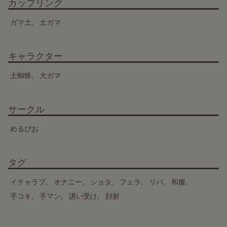
カップリング
ガマ土
土ガマ
キャラクター
土蜘蛛
大ガマ
サークル
めるぴお
タグ
イチャラブ
オナニー
ショタ
フェラ
リバ
和服
手コキ
手マン
誘い受け
顔射