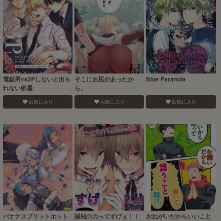
電鋸男vs3Pしないと出ら
そこにお尻があったか
Blue Paranoia
れない部屋
ら。
お気に入り
お気に入り
お気に入り
バナナスプリットホット
認知の力ってすげぇ！！
おねがいだからいいこと