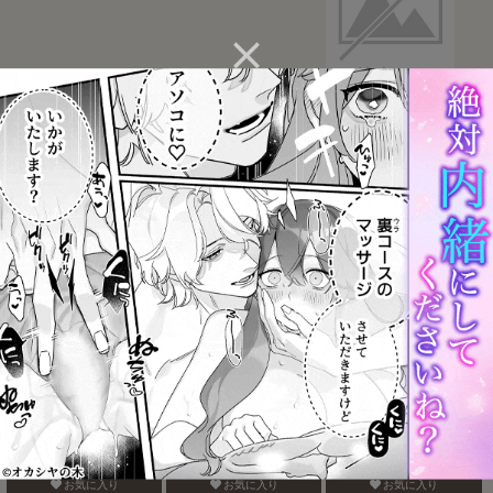
みたしてうそつきねこか
ぜんぶしらない
Take a penalty
ぶり
お気に入り
お気に入り
お気に入り
熱くて溶けちゃう
現実は、×××よりきもちい
call My HERO
お気に入り
お気に入り
お気に入り