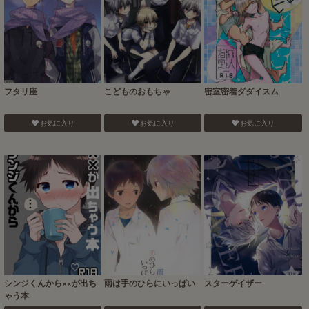
フタリ座
こどものおもちゃ
密室密着ダダイスム
お気に入り
お気に入り
お気に入り
シンジくんから××が出ち
雨は手のひらにいっぱい
スターゲイザー
ゃう本