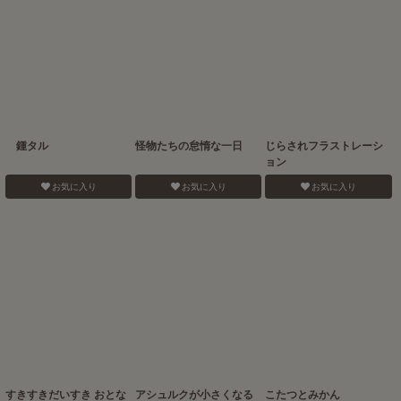
鍾タル
怪物たちの怠惰な一日
じらされフラストレーシ
ョン
お気に入り
お気に入り
お気に入り
すきすきだいすき おとな
アシュルクが小さくなる
こたつとみかん