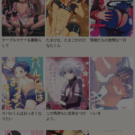
テーブルマナーを蹴散ら
たまひな、たまごかけひ
怪物たちの怠惰な一日
して
なたくん
スバルくんはおっきくな
この気持ちに名前をつけ
へいき
りたい
よう。