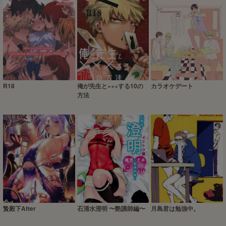
R18
俺が先生と×××する10の
カラオケデート
方法
贄殿下After
石清水澄明 〜艶講師編〜
月島君は勉強中。