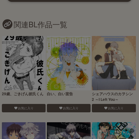
関連BL作品一覧
29歳、ごきげん彼氏くん
白い、白い宣告
シェアハウスのカヲシン
2 ～I Left You～
お気に入り
お気に入り
お気に入り