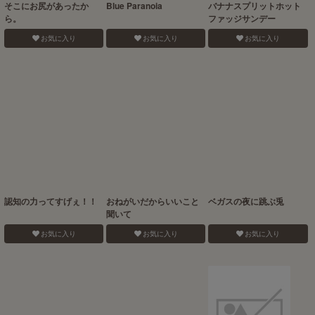
そこにお尻があったか
Blue Paranoia
バナナスプリットホット
ら。
ファッジサンデー
お気に入り
お気に入り
お気に入り
認知の力ってすげぇ！！
おねがいだからいいこと
ベガスの夜に跳ぶ兎
聞いて
お気に入り
お気に入り
お気に入り