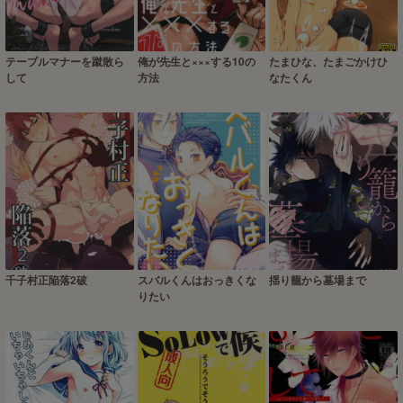
テーブルマナーを蹴散ら
俺が先生と×××する10の
たまひな、たまごかけひ
して
方法
なたくん
千子村正陥落2破
スバルくんはおっきくな
揺り籠から墓場まで
りたい