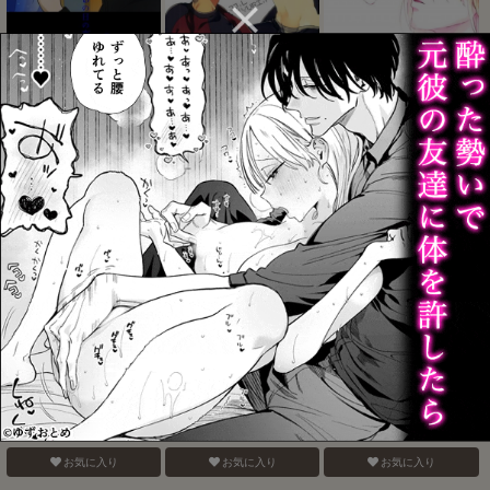
あの日の夜のif ～side V～
ユーリ・プリセツキーは
メルトダウン
ガマンができない
お気に入り
お気に入り
お気に入り
勇ヴィクモブレイプ
ヴィーチャがビッチャビ
バナナスプリットホット
ッチャ
ファッジサンデー
お気に入り
お気に入り
お気に入り