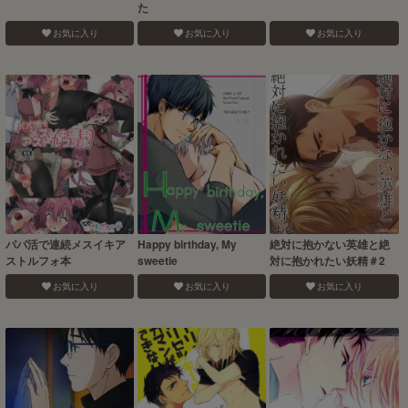
た
お気に入り
お気に入り
お気に入り
パパ活で連続メスイキア
Happy birthday, My
絶対に抱かない英雄と絶
ストルフォ本
sweetie
対に抱かれたい妖精＃2
お気に入り
お気に入り
お気に入り