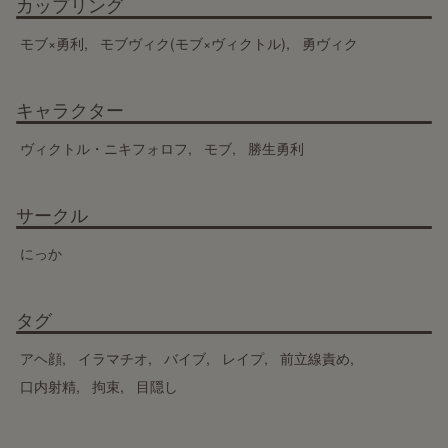
カップリング
モブ×勇利
モブヴィク(モブ×ヴィクトル)
勇ヴィク
キャラクター
ヴィクトル・ニキフォロフ
モブ
勝生勇利
サークル
にっか
タグ
アヘ顔
イラマチオ
バイブ
レイプ
前立線責め
口内射精
拘束
目隠し