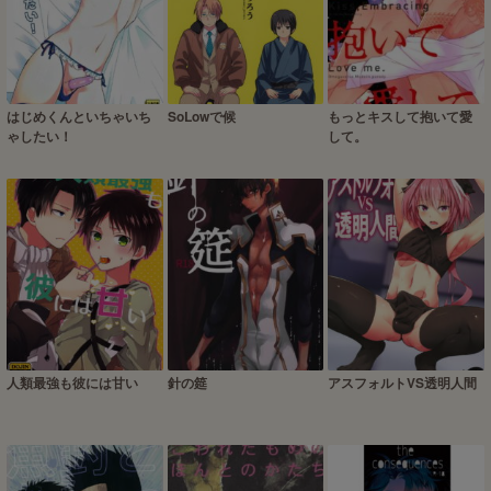
はじめくんといちゃいち
SoLowで候
もっとキスして抱いて愛
ゃしたい！
して。
人類最強も彼には甘い
針の筵
アスフォルトVS透明人間