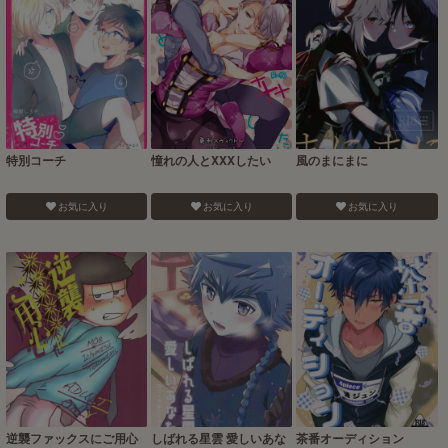
特別コーチ
憧れの人とXXXしたい
風のまにまに
お気に入り
お気に入り
お気に入り
逆襲ファックスにご用心
しばれる星雲 愛しいあな
茶番オーディション