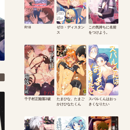
R18
ゼロ・ディスタン
この気持ちに名前
ス
をつけよう。
千子村正陥落2破
たまひな、たまご
スバルくんはおっ
かけひなたくん
きくなりたい