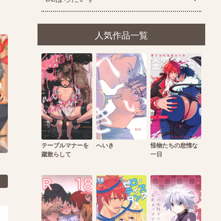
人気作品一覧
テーブルマナーを
へいき
怪物たちの怠惰な
蹴散らして
一日