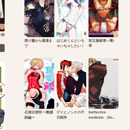
い部
揺り籠から墓場ま
はじめくんといち
前立腺破壊～橘○
で
ゃいちゃしたい！
琴
石清水澄明 〜艶講
ゲイとノンケの千
Ineffective
師編〜
日戦争
medicine （No
medicine can
cure folly）!