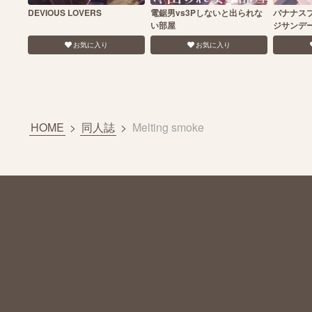
DEVIOUS LOVERS
電鋸男vs3Pしないと出られな
バナナス
い部屋
ジサンデ
お気に入り
お気に入り
HOME
>
同人誌
>
Melting smoke