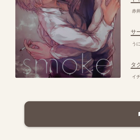
赤
サ
う
タ
イ