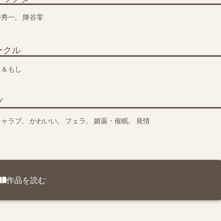
井秀一
降谷零
ークル
に＆もし
グ
チャラブ
かわいい
フェラ
媚薬・催眠
発情
作品を読む