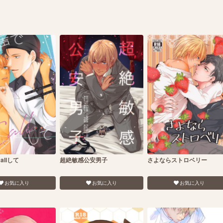
allして
超絶敏感公安男子
さよならストロベリー
お気に入り
お気に入り
お気に入り