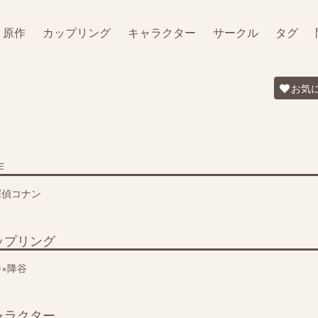
原作
カップリング
キャラクター
サークル
タグ
お気
作
探偵コナン
ップリング
×降谷
ャラクター