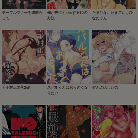
テーブルマナーを蹴散ら
俺が先生と×××する10の
たまひな、たまごかけひ
して
方法
なたくん
千子村正陥落2破
スバルくんはおっきくな
ぜんぶほしいの
りたい