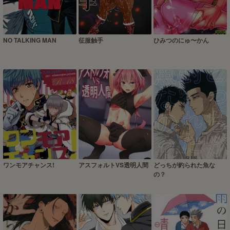
NO TALKING MAN
征服触手
ひみつのにゅ〜かん
ワンモアチャンス!
アスフォルトVS透明人間
どっちが釣られた魚な
の？