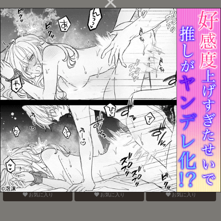
蝶のように花のように
悪魔の仔
隣の美しい未亡人
お気に入り
お気に入り
お気に入り
認知の力ってすげぇ！！
おねがいだからいいこと
ぜんぶしらない
聞いて
お気に入り
お気に入り
お気に入り