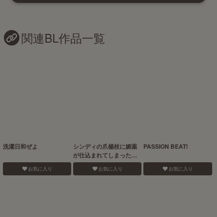
関連BL作品一覧
洗濯日和ぜよ
シンディの爪楊枝に媚薬
PASSION BEAT!
が仕込まれてしまったぜ
よ！
お気に入り
お気に入り
お気に入り