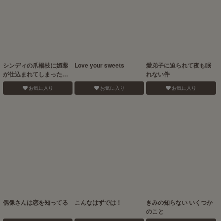
シンディの爪楊枝に媚薬
Love your sweets
愛弟子に迫られて夜も眠
が仕込まれてしまったぜ
れない件
よ!
お気に入り
お気に入り
お気に入り
偶像さんは恋を知ってる
こんなはずでは！
きみの知らない いくつか
のこと