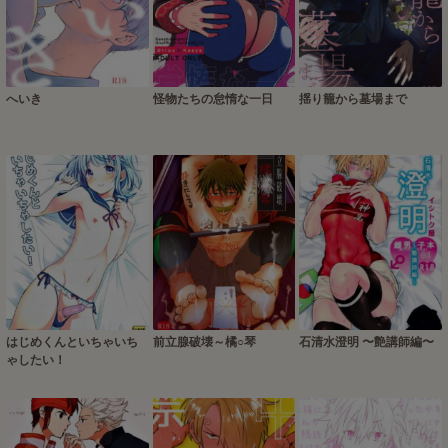
へいき
怪物たちの怠惰な一日
揺り籠から墓場まで
はじめくんといちゃいち
前立腺破壊～橘○琴
石清水澄明 〜艶講師編〜
ゃしたい！