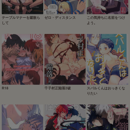
テーブルマナーを蹴散ら
ゼロ・ディスタンス
この気持ちに名前をつけ
して
よう。
R18
千子村正陥落2破
スバルくんはおっきくな
りたい