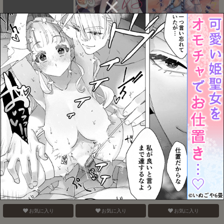
Which do you
電鋸男vs3Pしないと出ら
バナナスプリットホット
prefer,SEXY or CUTE
れない部屋
ファッジサンデー
お気に入り
お気に入り
お気に入り
認知の力ってすげぇ！！
おねがいだからいいこと
ベガスの夜に跳ぶ兎
聞いて
お気に入り
お気に入り
お気に入り