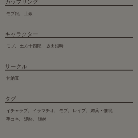
カップリング
モブ銀
土銀
キャラクター
モブ
土方十四郎
坂田銀時
サークル
甘納豆
タグ
イチャラブ
イラマチオ
モブ
レイプ
媚薬・催眠
手コキ
泥酔
顔射