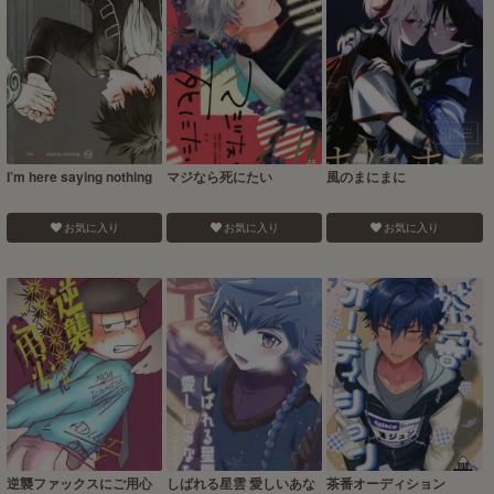
I’m here saying nothing
マジなら死にたい
風のまにまに
お気に入り
お気に入り
お気に入り
逆襲ファックスにご用心
しばれる星雲 愛しいあな
茶番オーディション