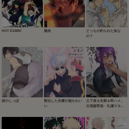
HOT DAMN!
陽炎
どっちが釣られた魚な
の？
彼のしっぽ
獣化した先輩が超かわい
土下座＆失禁＆即ハメ。
い
出張謝罪係・礼瀬マヨイ
の運命は