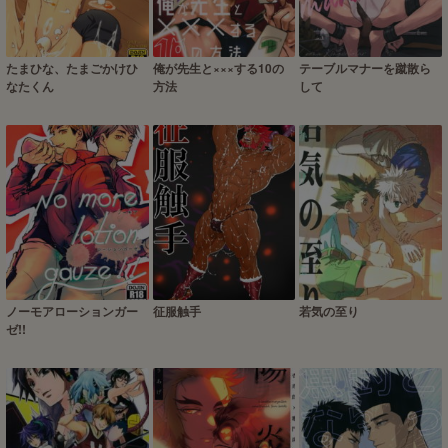
たまひな、たまごかけひ
俺が先生と×××する10の
テーブルマナーを蹴散ら
なたくん
方法
して
ノーモアローションガー
征服触手
若気の至り
ゼ!!