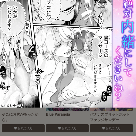
残り火
complete.
おれよりさきにしんでく
れるな
お気に入り
お気に入り
お気に入り
そこにお尻があったか
Blue Paranoia
バナナスプリットホット
ら。
ファッジサンデー
お気に入り
お気に入り
お気に入り