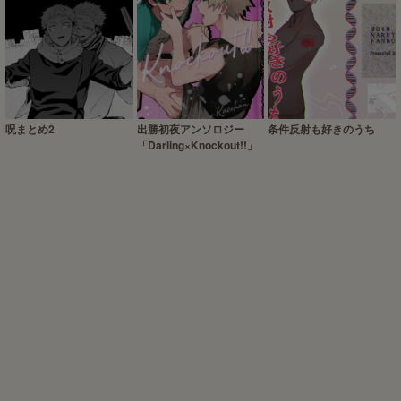
呪まとめ2
出勝初夜アンソロジー
条件反射も好きのうち
「Darling×Knockout!!」