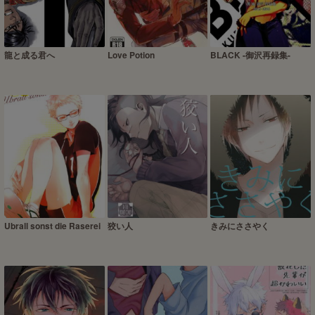
龍と成る君へ
Love Potion
BLACK -御沢再録集-
Ubrall sonst die Raserei
狡い人
きみにささやく