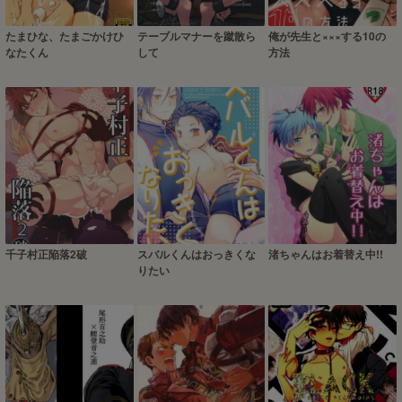
たまひな、たまごかけひ
テーブルマナーを蹴散ら
俺が先生と×××する10の
なたくん
して
方法
千子村正陥落2破
スバルくんはおっきくな
渚ちゃんはお着替え中!!
りたい