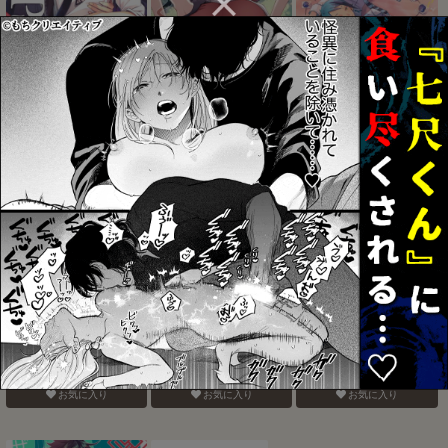
電鋸男vs3Pしないと出ら
そこにお尻があったか
バナナスプリットホット
れない部屋
ら。
ファッジサンデー
お気に入り
お気に入り
お気に入り
認知の力ってすげぇ！！
おねがいだからいいこと
ベガスの夜に跳ぶ兎
聞いて
お気に入り
お気に入り
お気に入り