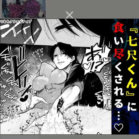
Blue Paranoia
バナナスプリットホット
認知の力ってすげぇ！！
ファッジサンデー
お気に入り
お気に入り
お気に入り
おねがいだからいいこと
ベガスの夜に跳ぶ兎
みたしてうそつきねこか
聞いて
ぶり
お気に入り
お気に入り
お気に入り