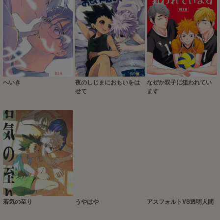
へいき
夜のしじまにおもいをは
なぜか双子に狙われてい
せて
ます
若気の至り
うやはや
アスフォルトVS透明人間