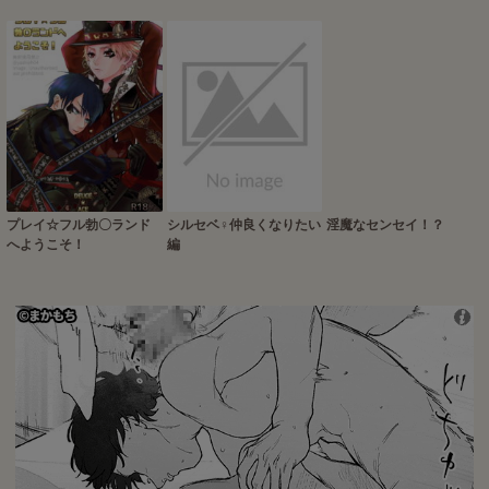
プレイ☆フル勃〇ランド
シルセベ♀仲良くなりたい
淫魔なセンセイ！？
へようこそ！
編