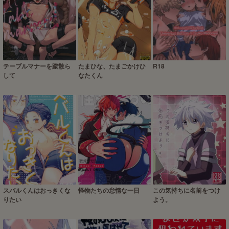
テーブルマナーを蹴散ら
たまひな、たまごかけひ
R18
して
なたくん
スバルくんはおっきくな
怪物たちの怠惰な一日
この気持ちに名前をつけ
りたい
よう。