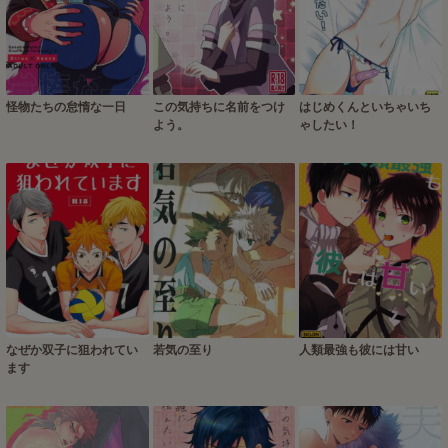
怪物たちの怠惰な一日
この気持ちに名前をつけ
はじめくんといちゃいち
よう。
ゃしたい！
なぜか双子に狙われてい
若気の至り
人類最強も彼には甘い
ます