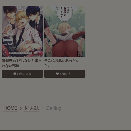
電鋸男vs3Pしないと出ら
そこにお尻があったか
れない部屋
ら。
お気に入り
お気に入り
HOME
>
同人誌
>
Darling.