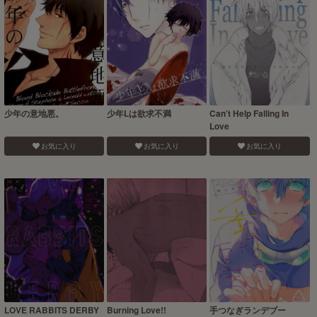
少年の意地悪。
少年Lは欲求不満
Can’t Help Falling In
Love
お気に入り
お気に入り
お気に入り
LOVE RABBITS DERBY
Burning Love!!
手つなぎランデブー