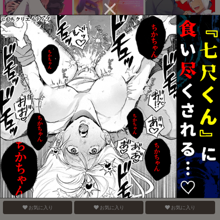
HAPPY LOZP FRIENDS
I love youしかきこえない
SEXしないと出られない
VOL. 1
事務所
お気に入り
お気に入り
お気に入り
あいらい
CANDY×CANDY
スティーブンさんのわが
まま
お気に入り
お気に入り
お気に入り