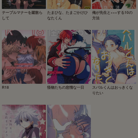
テーブルマナーを蹴散ら
たまひな、たまごかけひ
俺が先生と×××する10の
して
なたくん
方法
R18
怪物たちの怠惰な一日
スバルくんはおっきくな
りたい