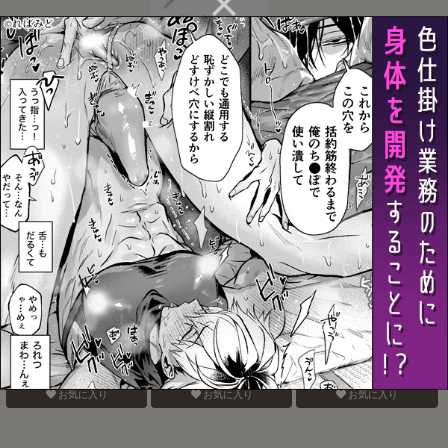
LOVE PANIC
栖
にゃいとカフェへようこ
そ～In summer～
お気に入り
お気に入り
お気に入り
認知の力ってすげぇ！！
おねがいだからいいこと
ベガスの夜に跳ぶ兎
聞いて
お気に入り
お気に入り
お気に入り