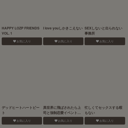
HAPPY LOZP FRIENDS
I love youしかきこえない
SEXしないと出られない
VOL. 1
事務所
お気に入り
お気に入り
お気に入り
デッドヒートハートビー
異世界に飛ばされたら上
忙しくてセックスする暇
ト
司と強制恋愛イベントさ
もない
せられてるんですが!_
お気に入り
お気に入り
お気に入り