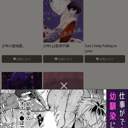
少年の意地悪。
少年Lは欲求不満
Can’t Help Falling In
Love
お気に入り
お気に入り
お気に入り
LOVE RABBITS DERBY
Burning Love!!
手つなぎランデブー