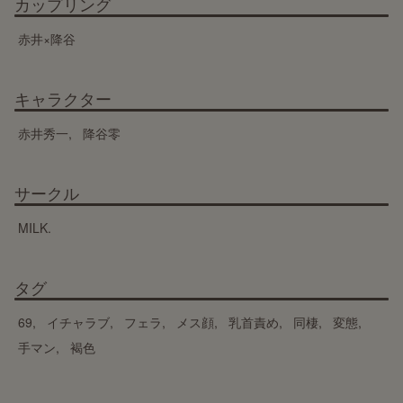
カップリング
赤井×降谷
キャラクター
赤井秀一
降谷零
サークル
MILK.
タグ
69
イチャラブ
フェラ
メス顔
乳首責め
同棲
変態
手マン
褐色