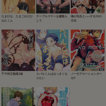
たまひな、たまごかけひ
テーブルマナーを蹴散ら
俺が先生と×××する10の
なたくん
して
方法
千子村正陥落2破
スバルくんはおっきくな
ノーモアローションガー
りたい
ゼ!!