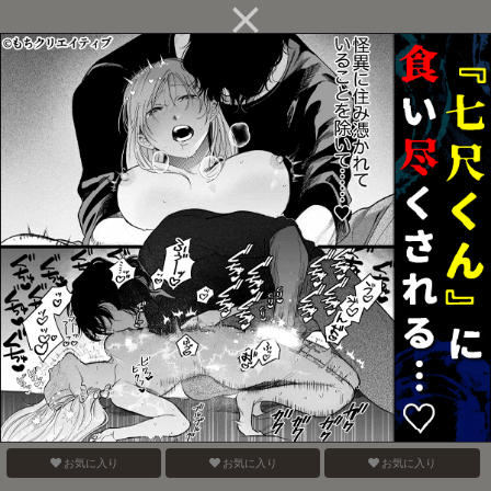
なにってするしかないで
逢瀬のままに
セックスしないと出られ
しょう
ない部屋
お気に入り
お気に入り
お気に入り
kiss my darling
ホテル王赤井
電鋸男vs3Pしないと出ら
れない部屋
お気に入り
お気に入り
お気に入り