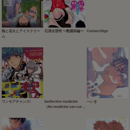
熱と花火とアイスクリー
石清水澄明 〜艶講師編〜
ConnectSign
ム
ワンモアチャンス!
Ineffective medicine
へいき
（No medicine can cure
folly）!