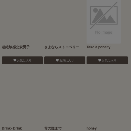
超絶敏感公安男子
さよならストロベリー
Take a penalty
お気に入り
お気に入り
お気に入り
Drink×Drink
骨の髄まで
honey