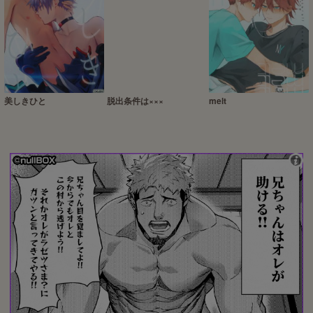
美しきひと
脱出条件は×××
melt