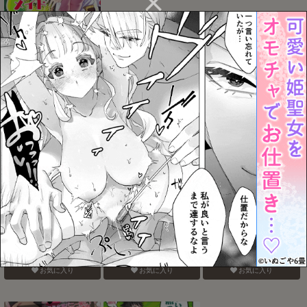
メイドインヘヴン
なるこれぃぷしぃ!
鳴子くんの夏休み日記
お気に入り
お気に入り
お気に入り
そこにお尻があったか
Blue Paranoia
バナナスプリットホット
ら。
ファッジサンデー
お気に入り
お気に入り
お気に入り