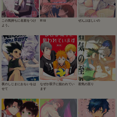
この気持ちに名前をつけ
R18
ぜんぶほしいの
よう。
夜のしじまにおもいをは
なぜか双子に狙われてい
若気の至り
せて
ます