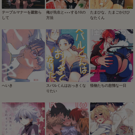
テーブルマナーを蹴散ら
俺が先生と×××する10の
たまひな、たまごかけひ
して
方法
なたくん
へいき
スバルくんはおっきくな
怪物たちの怠惰な一日
りたい