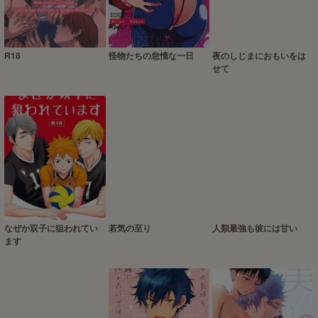
R18
怪物たちの怠惰な一日
夜のしじまにおもいをは
せて
なぜか双子に狙われてい
若気の至り
人類最強も彼には甘い
ます