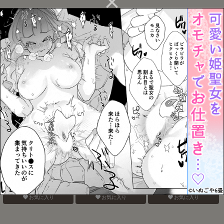
雨わずらい
帰る場所
朧なるを愛でる
お気に入り
お気に入り
お気に入り
電鋸男vs3Pしないと出ら
Blue Paranoia
バナナスプリットホット
れない部屋
ファッジサンデー
お気に入り
お気に入り
お気に入り