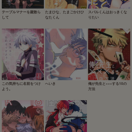
テーブルマナーを蹴散ら
たまひな、たまごかけひ
スバルくんはおっきくな
して
なたくん
りたい
この気持ちに名前をつけ
へいき
俺が先生と×××する10の
よう。
方法