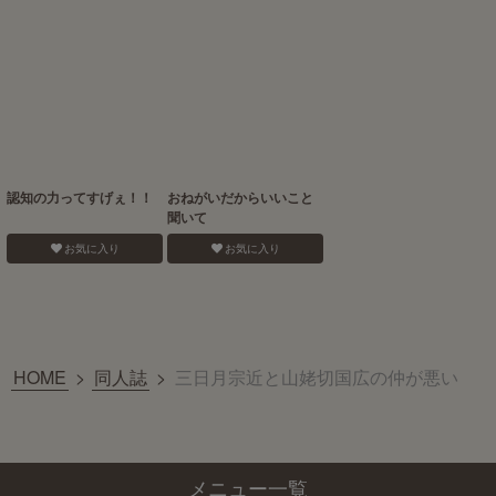
認知の力ってすげぇ！！
おねがいだからいいこと
聞いて
お気に入り
お気に入り
HOME
>
同人誌
>
三日月宗近と山姥切国広の仲が悪い
メニュー一覧