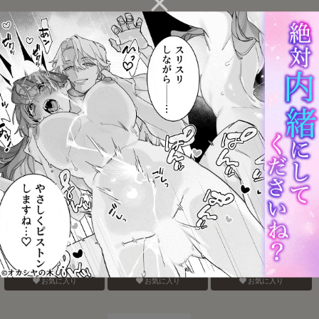
Blue Paranoia
バナナスプリットホット
認知の力ってすげぇ！！
ファッジサンデー
お気に入り
お気に入り
お気に入り
おねがいだからいいこと
ベガスの夜に跳ぶ兎
みたしてうそつきねこか
聞いて
ぶり
お気に入り
お気に入り
お気に入り