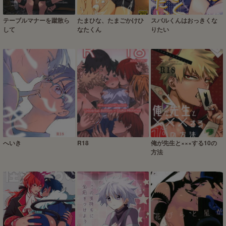
テーブルマナーを蹴散ら
たまひな、たまごかけひ
スバルくんはおっきくな
して
なたくん
りたい
へいき
R18
俺が先生と×××する10の
方法