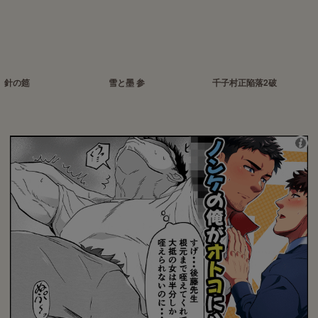
針の筵
雪と墨 参
千子村正陥落2破