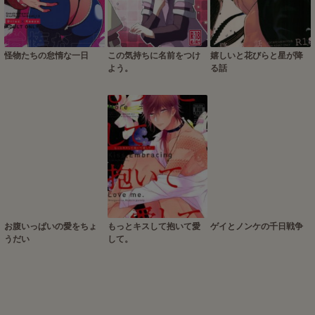
怪物たちの怠惰な一日
この気持ちに名前をつけ
嬉しいと花びらと星が降
よう。
る話
お腹いっぱいの愛をちょ
もっとキスして抱いて愛
ゲイとノンケの千日戦争
うだい
して。