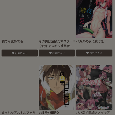
寝ても覚めても
その男は危険だマスター!!
ベガスの夜に跳ぶ兎
ぐだキャスギル被害者の
会
お気に入り
お気に入り
お気に入り
えっちなアストルフォき
call My HERO
パパ活で連続メスイキア