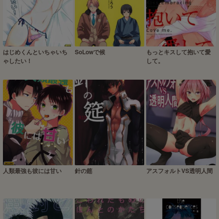
はじめくんといちゃいち
SoLowで候
もっとキスして抱いて愛
ゃしたい！
して。
人類最強も彼には甘い
針の筵
アスフォルトVS透明人間