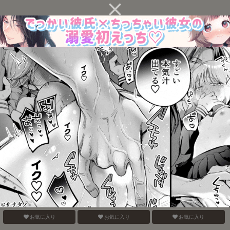
そこにお尻があったか
Blue Paranoia
バナナスプリットホット
ら。
ファッジサンデー
お気に入り
お気に入り
お気に入り
認知の力ってすげぇ！！
おねがいだからいいこと
みたしてうそつきねこか
聞いて
ぶり
お気に入り
お気に入り
お気に入り