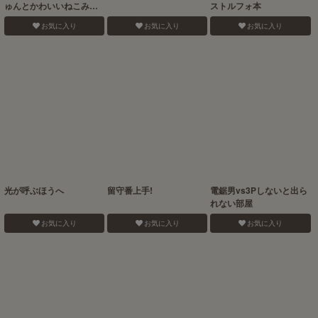
ゅんとかわいいねこみみ
ストルフォ本
☆
お気に入り
お気に入り
お気に入り
光が呼ぶほうへ
留守番上手!
電鋸男vs3Pしないと出ら
れない部屋
お気に入り
お気に入り
お気に入り