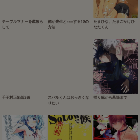
テーブルマナーを蹴散ら
俺が先生と×××する10の
たまひな、たまごかけひ
して
方法
なたくん
千子村正陥落2破
スバルくんはおっきくな
揺り籠から墓場まで
りたい