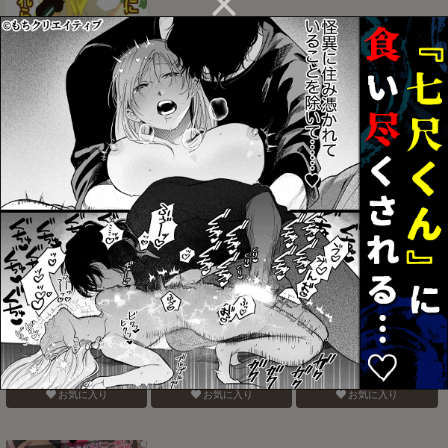
ふたなリンに入れらレン
えっちすりぃ
おれのおおよそ可愛い先
輩
お気に入り
お気に入り
お気に入り
ご近所迷惑！2
電鋸男vs3Pしないと出ら
バナナスプリットホット
れない部屋
ファッジサンデー
お気に入り
お気に入り
お気に入り