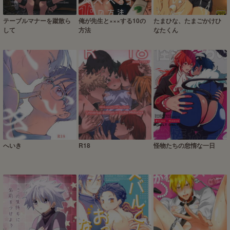
テーブルマナーを蹴散ら
俺が先生と×××する10の
たまひな、たまごかけひ
して
方法
なたくん
へいき
R18
怪物たちの怠惰な一日