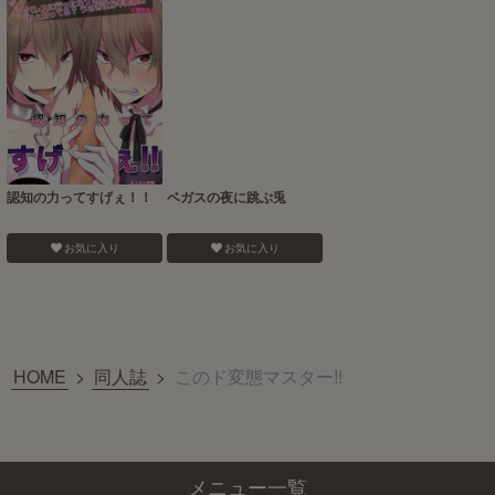
認知の力ってすげぇ！！
ベガスの夜に跳ぶ兎
お気に入り
お気に入り
HOME
>
同人誌
>
このド変態マスター!!
メニュー一覧