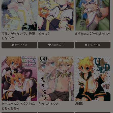
可愛いがらないで、失望
どっち？
ますたぁとげーむえっち♥
しないで
お気に入り
お気に入り
お気に入り
あぺにゃんとあくとわん
えっちふぁいぶ
USED
とあんああん