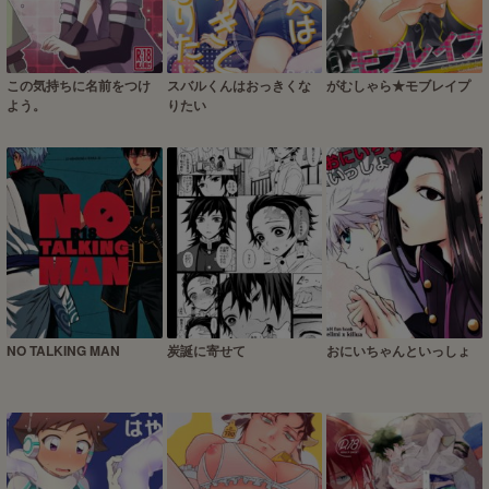
この気持ちに名前をつけ
スバルくんはおっきくな
がむしゃら★モブレイプ
よう。
りたい
NO TALKING MAN
炭誕に寄せて
おにいちゃんといっしょ