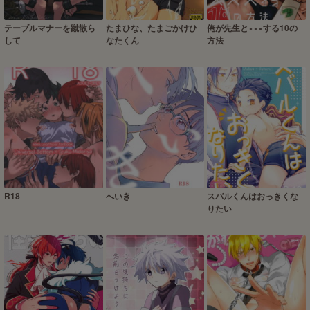
テーブルマナーを蹴散ら
たまひな、たまごかけひ
俺が先生と×××する10の
して
なたくん
方法
R18
へいき
スバルくんはおっきくな
りたい