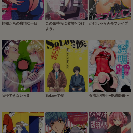
怪物たちの怠惰な一日
この気持ちに名前をつけ
がむしゃら★モブレイプ
よう。
我慢できないっ!!
SoLowで候
石清水澄明 〜艶講師編〜