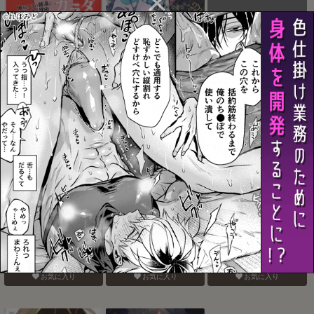
ナイショなカラダ
deadly love potion
名前で呼んでいい
お気に入り
お気に入り
お気に入り
おねがいだからいいこと
ぜんぶしらない
現実は、×××よりきもちい
聞いて
お気に入り
お気に入り
お気に入り