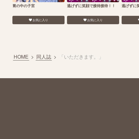
胃の中の子宮
逃げずに笑顔で接待接待！！
逃げずに
お気に入り
お気に入り
HOME
>
同人誌
>
「いただきます。」