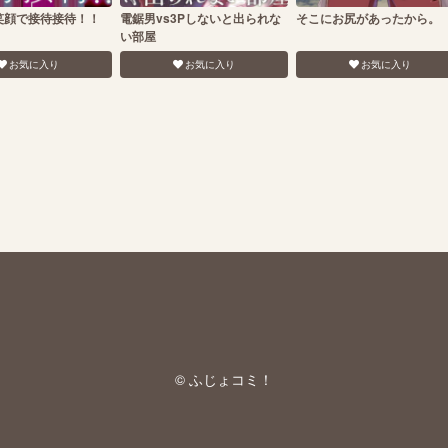
笑顔で接待接待！！
電鋸男vs3Pしないと出られな
そこにお尻があったから。
い部屋
お気に入り
お気に入り
お気に入り
© ふじょコミ！