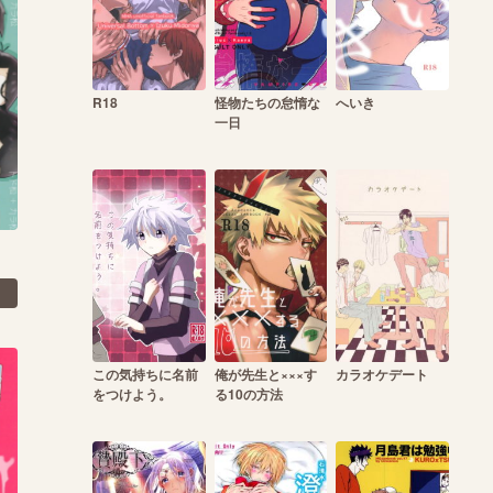
R18
怪物たちの怠惰な
へいき
一日
この気持ちに名前
俺が先生と×××す
カラオケデート
をつけよう。
る10の方法