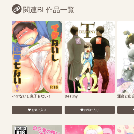
関連BL作品一覧
イケないし息子もない！
Destiny
運命と出
お気に入り
お気に入り