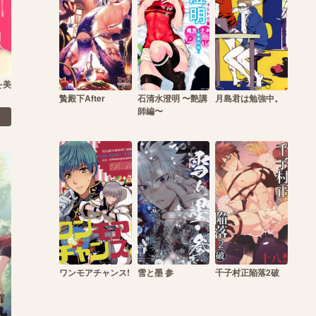
を美
贄殿下After
石清水澄明 〜艶講
月島君は勉強中。
師編〜
ワンモアチャンス!
雪と墨 参
千子村正陥落2破