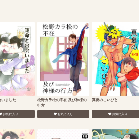
会いました
松野カラ松の不在 及び神様の
真夏のこいびと
行方
お気に入り
お気に入り
お気に入り