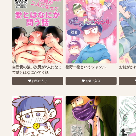
自己愛の強い次男が2人になっ
松野一松というジャンル
お前がか
て愛とはなにか問う話
お気に入り
お気に入り