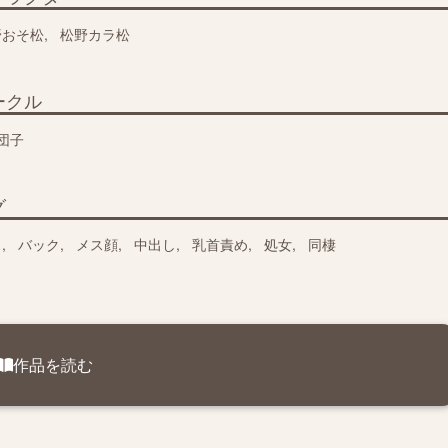
野おそ松
松野カラ松
ークル
団子
グ
ス
バック
メス顔
中出し
乳首責め
処女
同棲
作品を読む