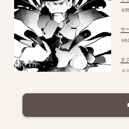
松
サ
6色
タ
キ