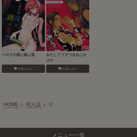
ベガスの夜に跳ぶ兎
みたしてうそつきねこか
ぶり
お気に入り
お気に入り
HOME
>
同人誌
>
巡
メニュー一覧