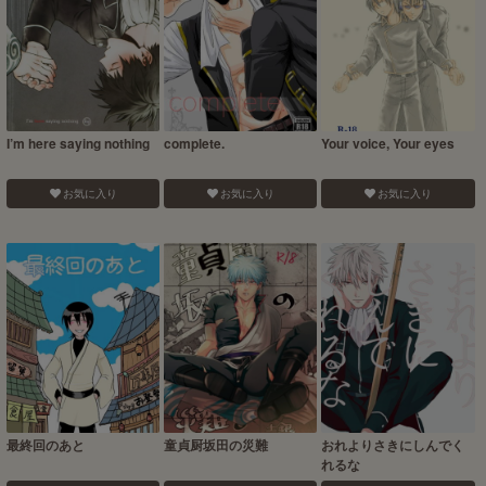
I’m here saying nothing
complete.
Your voice, Your eyes
お気に入り
お気に入り
お気に入り
最終回のあと
童貞厨坂田の災難
おれよりさきにしんでく
れるな