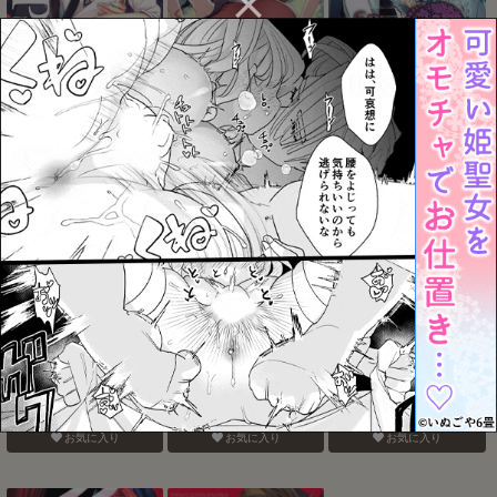
電鋸男vs3Pしないと出ら
そこにお尻があったか
Blue Paranoia
れない部屋
ら。
お気に入り
お気に入り
お気に入り
バナナスプリットホット
認知の力ってすげぇ！！
おねがいだからいいこと
ファッジサンデー
聞いて
お気に入り
お気に入り
お気に入り