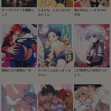
テーブルマナーを蹴散ら
たまひな、たまごかけひ
俺が先生と×××する10の
して
なたくん
方法
怪物たちの怠惰な一日
スバルくんはおっきくな
この気持ちに名前をつけ
りたい
よう。