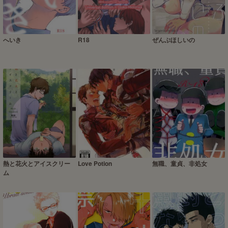
へいき
R18
ぜんぶほしいの
熱と花火とアイスクリー
Love Potion
無職、童貞、非処女
ム