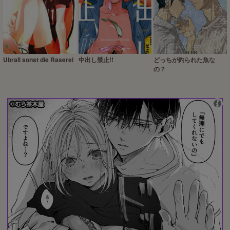
Ubrall sonst die Raserei
中出し禁止!!
どっちが釣られた魚な
の？