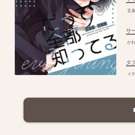
五
サ
か
タ
イ