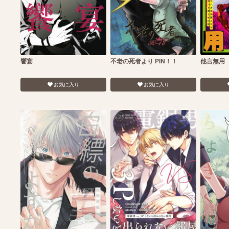
饗宴
不老の死者より PIN！！
他言無用
お気に入り
お気に入り