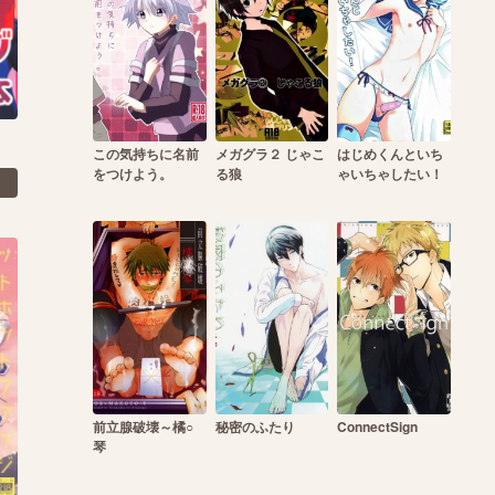
この気持ちに名前
メガグラ２ じゃこ
はじめくんといち
をつけよう。
る狼
ゃいちゃしたい！
前立腺破壊～橘○
秘密のふたり
ConnectSign
琴