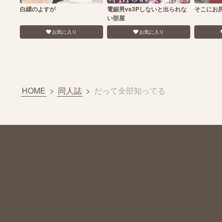
白縹のよすが
電鋸男vs3Pしないと出られな
そこにお
い部屋
お気に入り
お気に入り
HOME
>
同人誌
>
だって全部知ってる