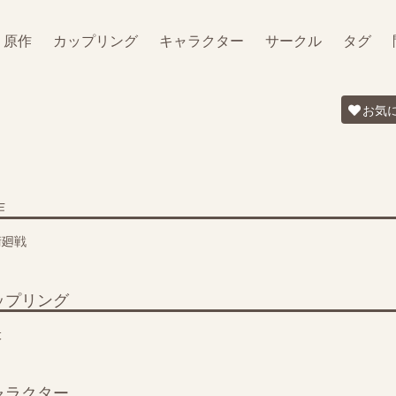
原作
カップリング
キャラクター
サークル
タグ
お気
作
術廻戦
ップリング
伏
ャラクター