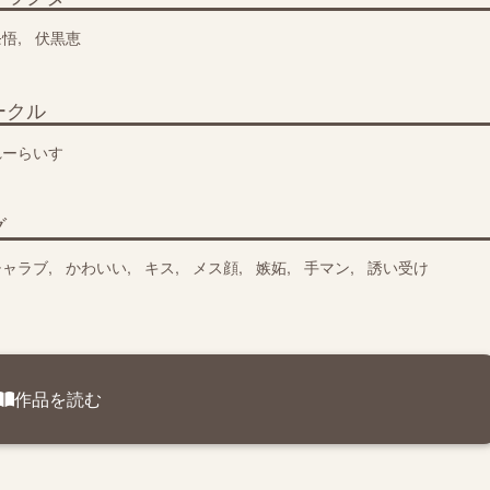
条悟
伏黒恵
ークル
れーらいす
グ
チャラブ
かわいい
キス
メス顔
嫉妬
手マン
誘い受け
作品を読む