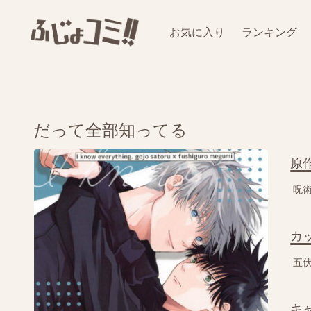
お気に入り
ランキング
だって全部知ってる
原
呪
カ
五
キ