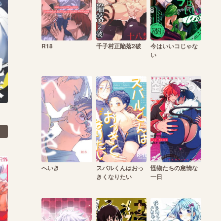
R18
千子村正陥落2破
今はいいコじゃな
い
へいき
スバルくんはおっ
怪物たちの怠惰な
きくなりたい
一日