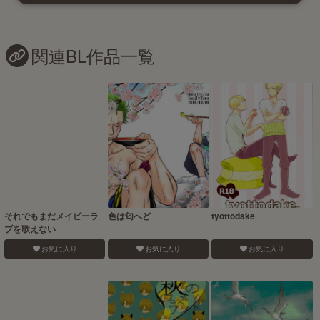
関連BL作品一覧
それでもまだメイビーラ
色は匂へど
tyottodake
ブを歌えない
お気に入り
お気に入り
お気に入り