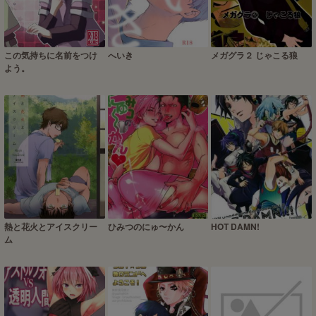
この気持ちに名前をつけ
へいき
メガグラ２ じゃこる狼
よう。
熱と花火とアイスクリー
ひみつのにゅ〜かん
HOT DAMN!
ム