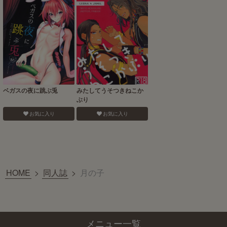
ベガスの夜に跳ぶ兎
みたしてうそつきねこか
ぶり
お気に入り
お気に入り
HOME
>
同人誌
>
月の子
メニュー一覧