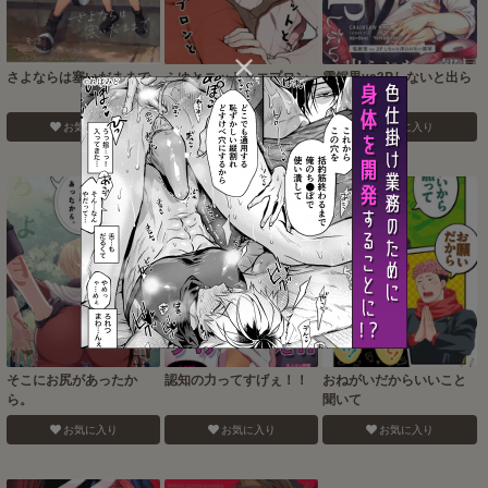
さよならは塞いだままで
ふゆとニットとエプロン
電鋸男vs3Pしないと出ら
と
れない部屋
お気に入り
お気に入り
お気に入り
そこにお尻があったか
認知の力ってすげぇ！！
おねがいだからいいこと
ら。
聞いて
お気に入り
お気に入り
お気に入り