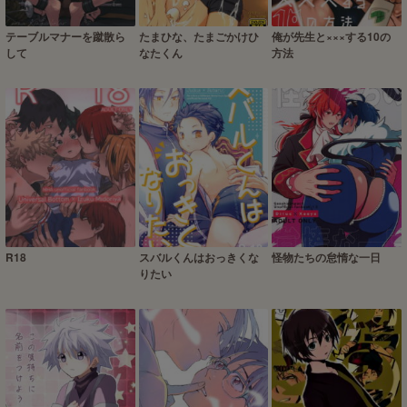
テーブルマナーを蹴散ら
たまひな、たまごかけひ
俺が先生と×××する10の
して
なたくん
方法
R18
スバルくんはおっきくな
怪物たちの怠惰な一日
りたい