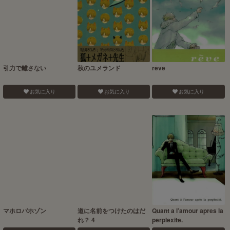
引力で離さない
秋のユメランド
rêve
お気に入り
お気に入り
お気に入り
マホロバホゾン
道に名前をつけたのはだ
Quant a l’amour apres la
れ？ 4
perplexite.