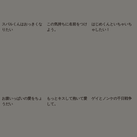
スバルくんはおっきくな
この気持ちに名前をつけ
はじめくんといちゃいち
りたい
よう。
ゃしたい！
お腹いっぱいの愛をちょ
もっとキスして抱いて愛
ゲイとノンケの千日戦争
うだい
して。