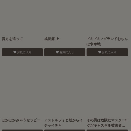
貴方を追って
成長痛 上
ドキドキ♂グランドおちん
ぽ争奪戦
お気に入り
お気に入り
お気に入り
ぽかぽかみゃうセラピー
アストルフォと朝からイ
その男は危険だマスター!!
チャイチャ
ぐだキャスギル被害者の
会