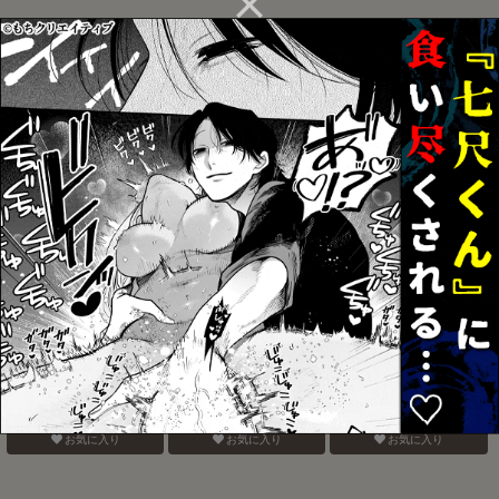
call My HERO
パパ活で連続メスイキア
光が呼ぶほうへ
ストルフォ本
お気に入り
お気に入り
お気に入り
電鋸男vs3Pしないと出ら
そこにお尻があったか
Blue Paranoia
れない部屋
ら。
お気に入り
お気に入り
お気に入り