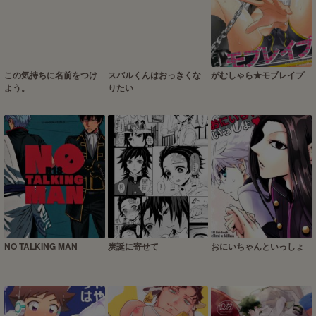
この気持ちに名前をつけ
スバルくんはおっきくな
がむしゃら★モブレイプ
よう。
りたい
NO TALKING MAN
炭誕に寄せて
おにいちゃんといっしょ