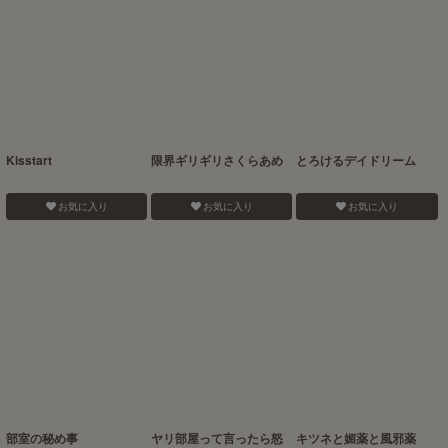
Kisstart
限界ギリギリさくらあめ
とろけるデイドリーム
お気に入り
お気に入り
お気に入り
部室の秘め事
ヤリ部屋って言ったら怒
キツネと媚薬と風邪薬