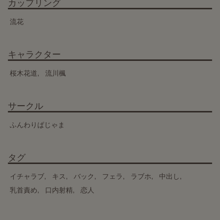
カップリング
流花
キャラクター
桜木花道
流川楓
サークル
ふんわりぱじゃま
タグ
イチャラブ
キス
バック
フェラ
ラブホ
中出し
乳首責め
口内射精
恋人