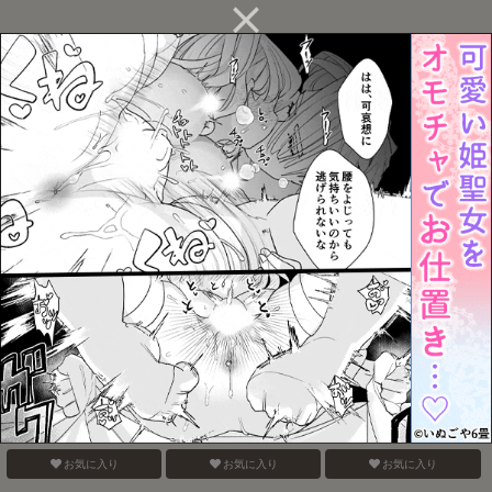
副作用に御注意
いちごショートの甘さを
お前に夢中
知る
お気に入り
お気に入り
お気に入り
悪魔の誘惑
楓の家
電鋸男vs3Pしないと出ら
れない部屋
お気に入り
お気に入り
お気に入り