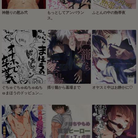
神懸りの慰み弐
もっとしてアンバラン
ふとんの中の熱帯夜
ス。
ぐちゅぐちゅぬちゅぬち
揺り籠から墓場まで
オヤスミ中はお静かに♡
ゅまほうのドッピュンオ
ナホで卒業