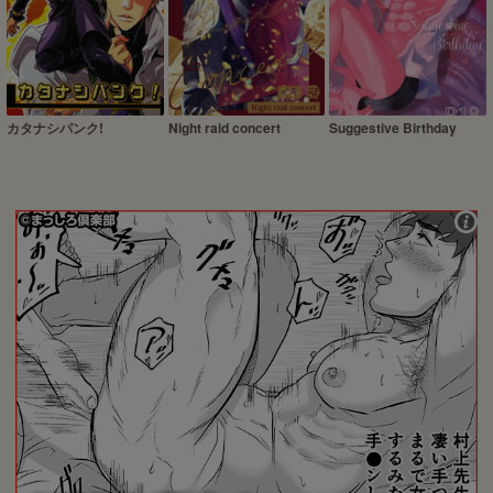
カタナシパンク!
Night raid concert
Suggestive Birthday