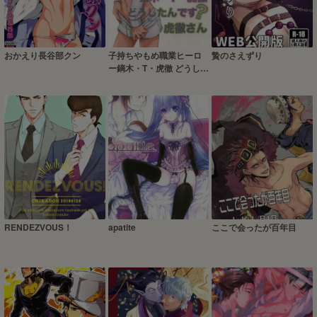
おかえり長谷部クン
子持ちやもめ職業ヒーロ
贄のさえずり
ー鏑木・T・虎徹 どうした
んです虎徹さん
RENDEZVOUS！
apatite
ここで会ったが百年目