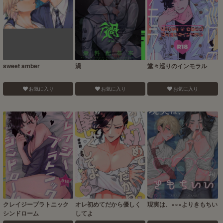
sweet amber
渦
堂々巡りのインモラル
お気に入り
お気に入り
お気に入り
クレイジープラトニック
オレ初めてだから優しく
現実は、×××よりきもちい
シンドローム
してよ