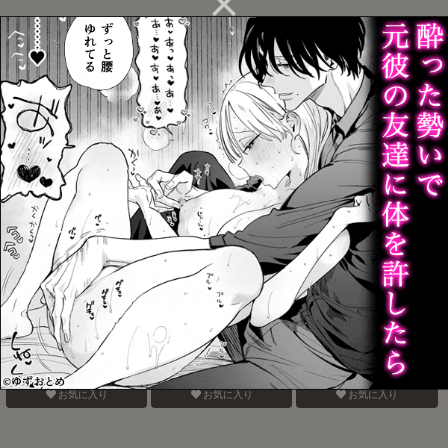
場地さん、髪の毛きっち
電鋸男vs3Pしないと出ら
そこにお尻があったか
まうんですか？
れない部屋
ら。
お気に入り
お気に入り
お気に入り
バナナスプリットホット
認知の力ってすげぇ！！
おねがいだからいいこと
ファッジサンデー
聞いて
お気に入り
お気に入り
お気に入り