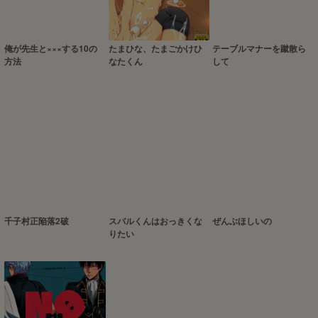
俺が先生と×××する10の
たまひな、たまごかけひ
テーブルマナーを蹴散ら
方法
なたくん
して
千子村正陥落2破
スバルくんはおっきくな
ぜんぶほしいの
りたい