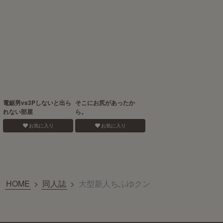
電鋸男vs3Pしないと出ら
そこにお尻があったか
れない部屋
ら。
お気に入り
お気に入り
HOME
>
同人誌
>
大型新人ちふゆクン