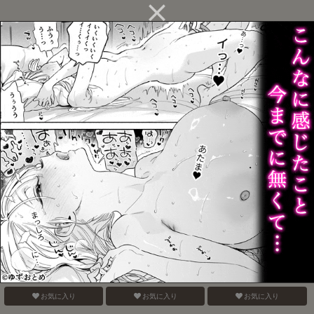
お互い様です。
LOVE POISON
片恋crush
お気に入り
お気に入り
お気に入り
バニーボーイばくごうさ
卒業前夜
空飛ぶサマートライアン
ん
グル
お気に入り
お気に入り
お気に入り