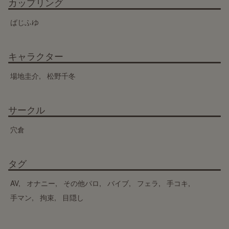
カップリング
ばじふゆ
キャラクター
場地圭介
松野千冬
サークル
穴倉
タグ
AV
オナニー
その他パロ
バイブ
フェラ
手コキ
手マン
拘束
目隠し