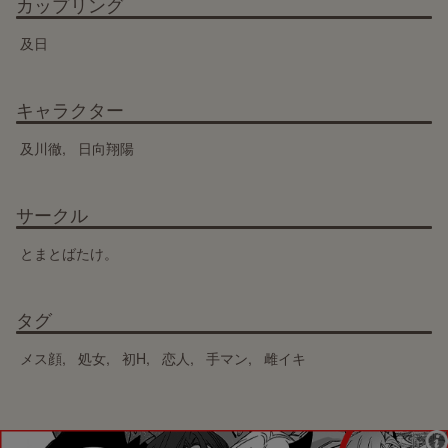
カップリング
及日
キャラクター
及川徹
日向翔陽
サークル
とまとばたけ。
タグ
メス顔
処女
初H
恋人
手マン
雌イキ