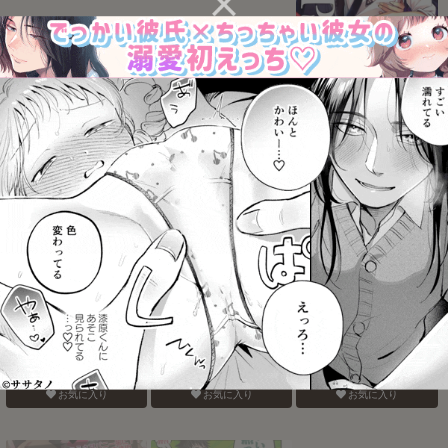
はいってます!!
HQセット２
電鋸男vs3Pしないと出ら
れない部屋
お気に入り
お気に入り
お気に入り
そこにお尻があったか
Blue Paranoia
バナナスプリットホット
ら。
ファッジサンデー
お気に入り
お気に入り
お気に入り