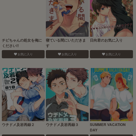
チビちゃんの処女を俺に
寝ている間にいただきま
日向君のお気に入り
ください!!
す
お気に入り
お気に入り
お気に入り
ウチドメ及岩再録２
ウチドメ及岩再録３
SUMMER VACATION
DAY