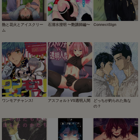
熱と花火とアイスクリー
石清水澄明 〜艶講師編〜
ConnectSign
ム
ワンモアチャンス!
アスフォルトVS透明人間
どっちが釣られた魚な
の？