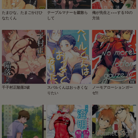
たまひな、たまごかけひ
テーブルマナーを蹴散ら
俺が先生と×××する10の
なたくん
して
方法
千子村正陥落2破
スバルくんはおっきくな
ノーモアローションガー
りたい
ゼ!!