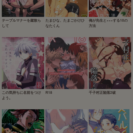
テーブルマナーを蹴散ら
たまひな、たまごかけひ
俺が先生と×××する10の
して
なたくん
方法
この気持ちに名前をつけ
R18
千子村正陥落2破
よう。