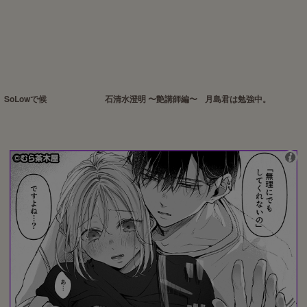
SoLowで候
石清水澄明 〜艶講師編〜
月島君は勉強中。