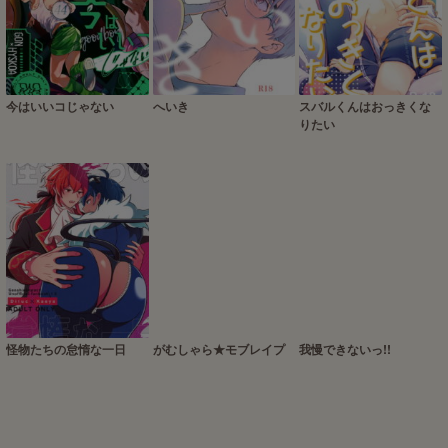
今はいいコじゃない
へいき
スバルくんはおっきくな
りたい
怪物たちの怠惰な一日
がむしゃら★モブレイプ
我慢できないっ!!