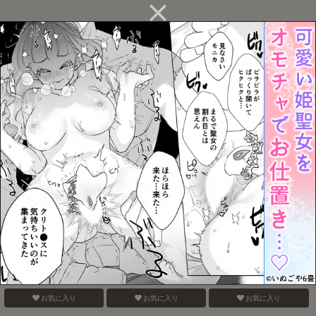
お互い様です。
「好きです！！」
LOVE POISON
お気に入り
お気に入り
お気に入り
電鋸男vs3Pしないと出ら
そこにお尻があったか
Blue Paranoia
れない部屋
ら。
お気に入り
お気に入り
お気に入り