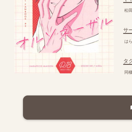
松
サ
は
タ
同