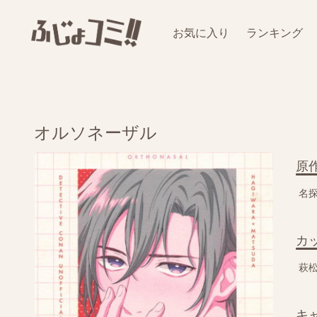
お気に入り
ランキング
オルソネーザル
原
名
カ
萩
キ