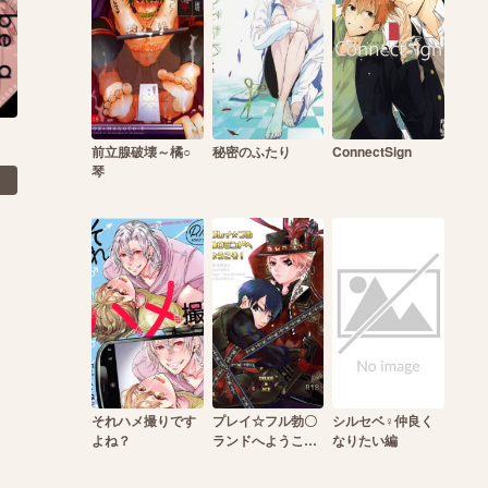
。
前立腺破壊～橘○
秘密のふたり
ConnectSign
琴
それハメ撮りです
プレイ☆フル勃〇
シルセベ♀仲良く
よね？
ランドへようこ
なりたい編
そ！