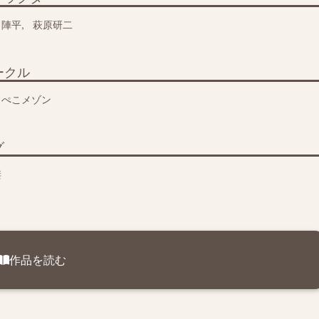
田陣平
萩原研二
ークル
らぺこメゾン
グ
棲
作品を読む