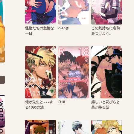
怪物たちの怠惰な
へいき
この気持ちに名前
一日
をつけよう。
俺が先生と×××す
R18
嬉しいと花びらと
る10の方法
星が降る話