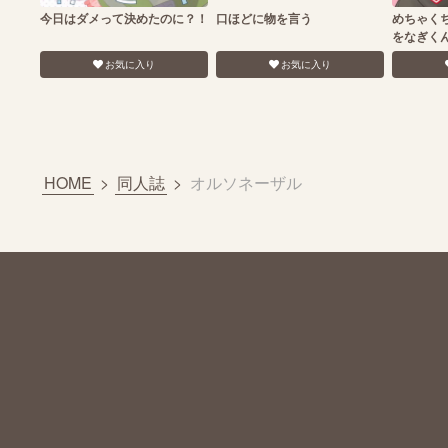
今日はダメって決めたのに？！
口ほどに物を言う
めちゃく
をなぎく
お気に入り
お気に入り
HOME
>
同人誌
>
オルソネーザル