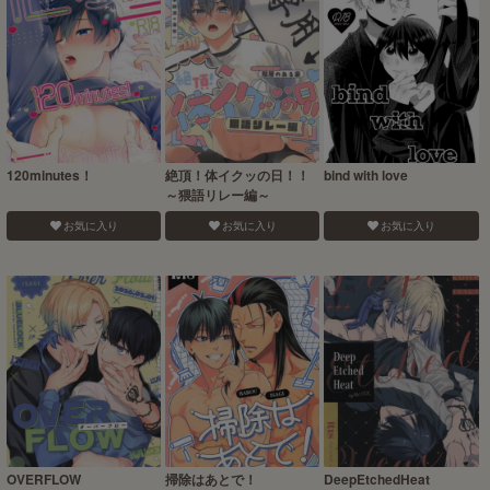
120minutes！
絶頂！体イクッの日！！
bind with love
～猥語リレー編～
お気に入り
お気に入り
お気に入り
OVERFLOW
掃除はあとで！
DeepEtchedHeat