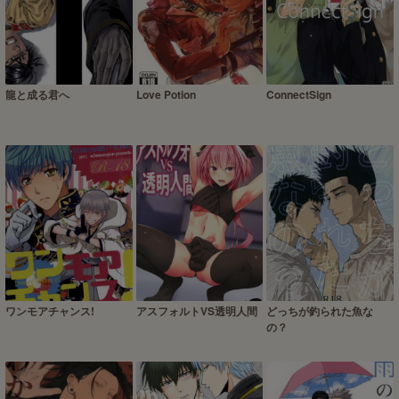
龍と成る君へ
Love Potion
ConnectSign
ワンモアチャンス!
アスフォルトVS透明人間
どっちが釣られた魚な
の？