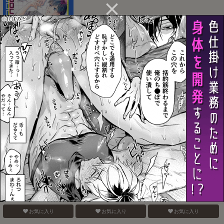
Crazy about you
キレそう！キレてる！！
Say！ Love Me
キュートアグレッション
お気に入り
お気に入り
お気に入り
電鋸男vs3Pしないと出ら
そこにお尻があったか
Blue Paranoia
れない部屋
ら。
お気に入り
お気に入り
お気に入り