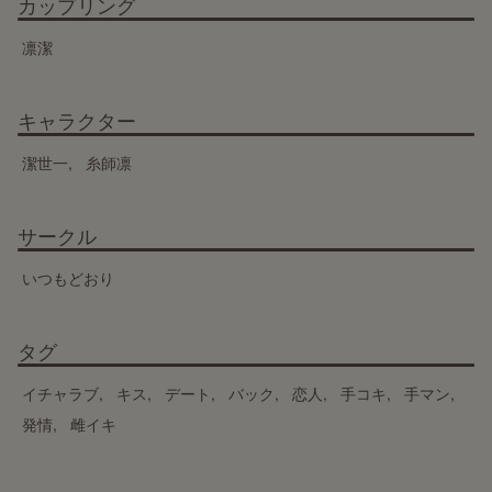
カップリング
凛潔
キャラクター
潔世一
糸師凛
サークル
いつもどおり
タグ
イチャラブ
キス
デート
バック
恋人
手コキ
手マン
発情
雌イキ