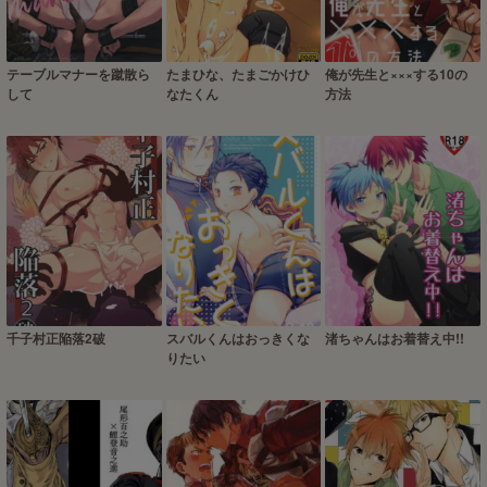
テーブルマナーを蹴散ら
たまひな、たまごかけひ
俺が先生と×××する10の
して
なたくん
方法
千子村正陥落2破
スバルくんはおっきくな
渚ちゃんはお着替え中!!
りたい