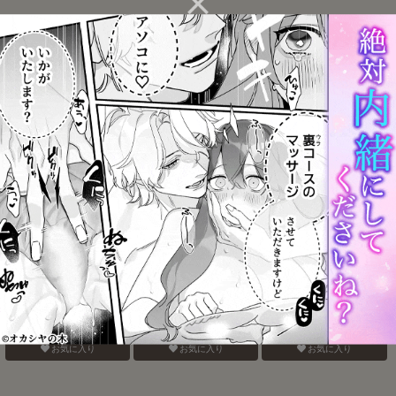
そこにお尻があったか
Blue Paranoia
バナナスプリットホット
ら。
ファッジサンデー
お気に入り
お気に入り
お気に入り
認知の力ってすげぇ！！
おねがいだからいいこと
ベガスの夜に跳ぶ兎
聞いて
お気に入り
お気に入り
お気に入り