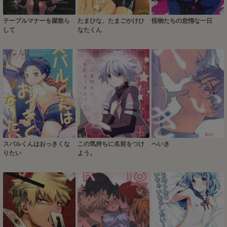
テーブルマナーを蹴散ら
たまひな、たまごかけひ
怪物たちの怠惰な一日
して
なたくん
スバルくんはおっきくな
この気持ちに名前をつけ
へいき
りたい
よう。