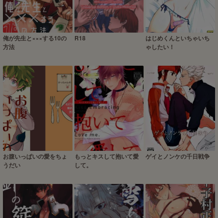
俺が先生と×××する10の
R18
はじめくんといちゃいち
方法
ゃしたい！
お腹いっぱいの愛をちょ
もっとキスして抱いて愛
ゲイとノンケの千日戦争
うだい
して。