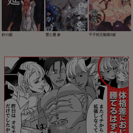
針の筵
雪と墨 参
千子村正陥落2破