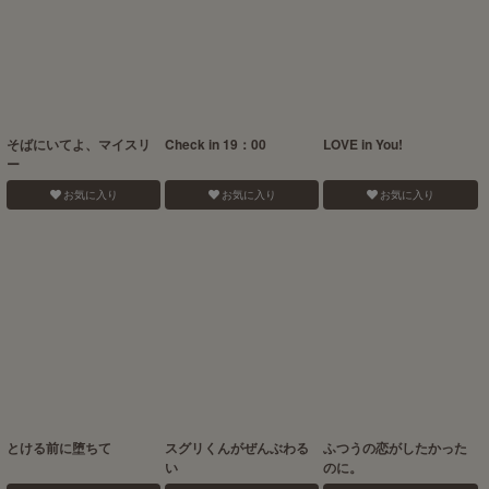
そばにいてよ、マイスリ
Check in 19：00
LOVE in You!
ー
お気に入り
お気に入り
お気に入り
とける前に堕ちて
スグリくんがぜんぶわる
ふつうの恋がしたかった
い
のに。