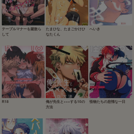
テーブルマナーを蹴散ら
たまひな、たまごかけひ
へいき
して
なたくん
R18
俺が先生と×××する10の
怪物たちの怠惰な一日
方法