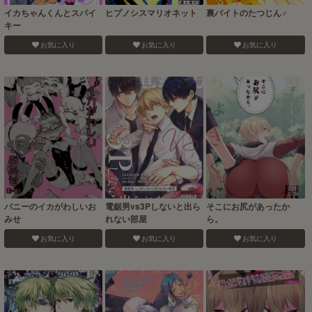
イカちゃんくんとスパイ
ヒプノシスマリオネット
裏バイトのたつじん♂
キー
お気に入り
お気に入り
お気に入り
バニーのイカがわしいお
電鋸男vs3Pしないと出ら
そこにお尻があったか
みせ
れない部屋
ら。
お気に入り
お気に入り
お気に入り