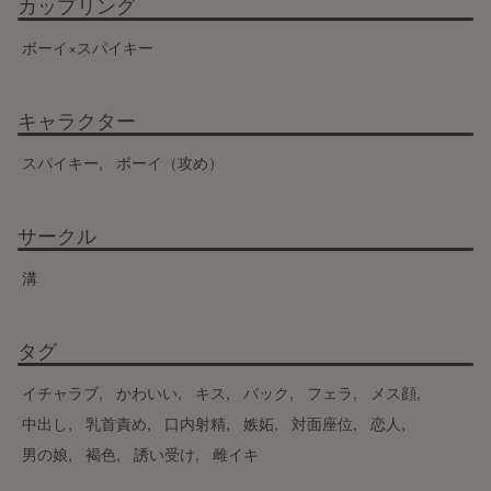
カップリング
ボーイ×スパイキー
キャラクター
スパイキー
ボーイ（攻め）
サークル
溝
タグ
イチャラブ
かわいい
キス
バック
フェラ
メス顔
中出し
乳首責め
口内射精
嫉妬
対面座位
恋人
男の娘
褐色
誘い受け
雌イキ