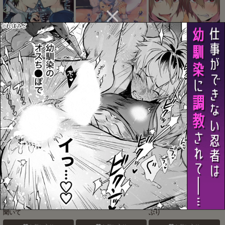
Blue Paranoia
バナナスプリットホット
認知の力ってすげぇ！！
ファッジサンデー
お気に入り
お気に入り
お気に入り
おねがいだからいいこと
ベガスの夜に跳ぶ兎
みたしてうそつきねこか
聞いて
ぶり