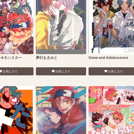
ン&モンスター
夢幻をきみと
Snow and Adolescence
お気に入り
お気に入り
お気に入り