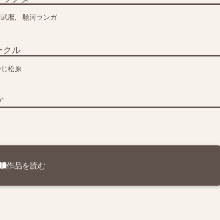
屋武暦
馳河ランガ
ークル
やじ松原
グ
作品を読む