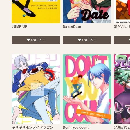
JUMP UP
Date∞Date
ほださレ
お気に入り
お気に入り
ギリギリホンメイドラゴン
Don’t you count
兄弟がひ