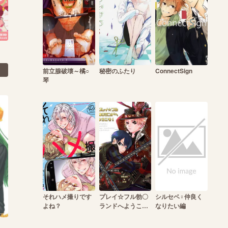
前立腺破壊～橘○
秘密のふたり
ConnectSign
琴
それハメ撮りです
プレイ☆フル勃〇
シルセベ♀仲良く
よね？
ランドへようこ
なりたい編
そ！