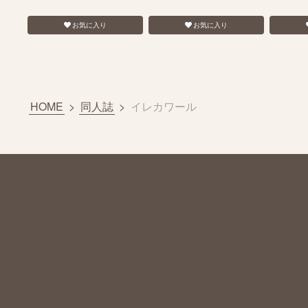
お気に入り
お気に入り
HOME
>
同人誌
>
イレカワール