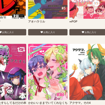
？
アオハラリル
∞POP
お気に入り
お気に入り
お気に入り
たすらしてるだけの本
かわいいままでいてくれなくち
アクサマ。その4