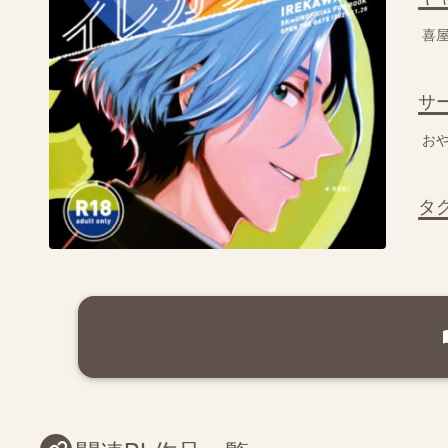
喜
サ
お
タ