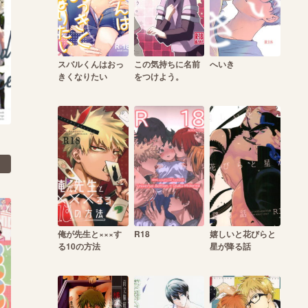
スバルくんはおっ
この気持ちに名前
へいき
きくなりたい
をつけよう。
俺が先生と×××す
R18
嬉しいと花びらと
る10の方法
星が降る話