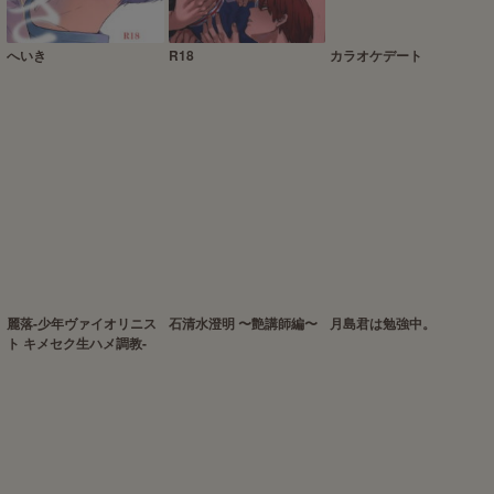
へいき
R18
カラオケデート
麗落-少年ヴァイオリニス
石清水澄明 〜艶講師編〜
月島君は勉強中。
ト キメセク生ハメ調教-