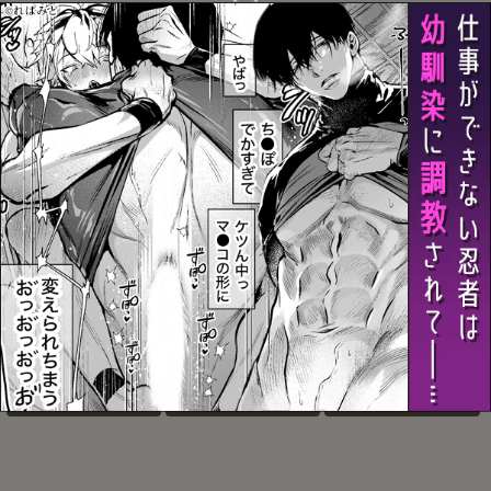
寒い日は二人で×××
桐嶋家の子どもの事情
仲直りStrategy
お気に入り
お気に入り
お気に入り
melting point
逆襲ファックスにご用心
兄弟がひたすらしてるだ
けの本
お気に入り
お気に入り
お気に入り