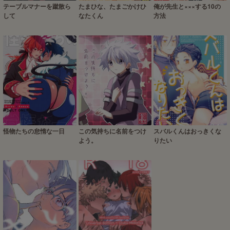
テーブルマナーを蹴散ら
たまひな、たまごかけひ
俺が先生と×××する10の
して
なたくん
方法
怪物たちの怠惰な一日
この気持ちに名前をつけ
スバルくんはおっきくな
よう。
りたい