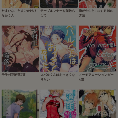
たまひな、たまごかけひ
テーブルマナーを蹴散ら
俺が先生と×××する10の
なたくん
して
方法
千子村正陥落2破
スバルくんはおっきくな
ノーモアローションガー
りたい
ゼ!!