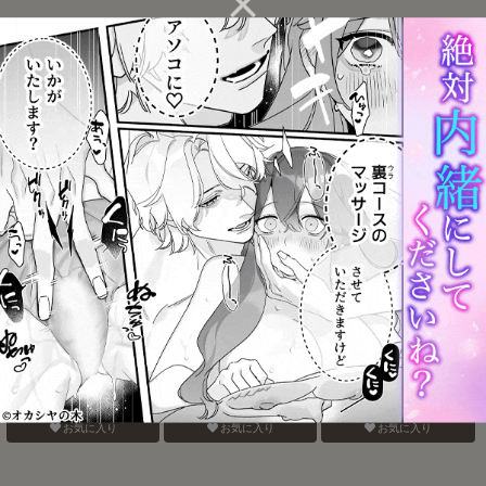
バナナスプリットホット
認知の力ってすげぇ！！
おねがいだからいいこと
ファッジサンデー
聞いて
お気に入り
お気に入り
お気に入り
ベガスの夜に跳ぶ兎
みたしてうそつきねこか
Take a penalty
ぶり
お気に入り
お気に入り
お気に入り