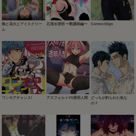
熱と花火とアイスクリー
石清水澄明 〜艶講師編〜
ConnectSign
ム
ワンモアチャンス!
アスフォルトVS透明人間
どっちが釣られた魚な
の？