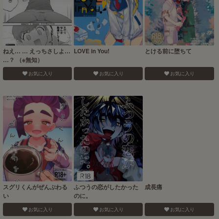
ねえ… … えっちさしよ…
LOVE in You!
とける前に堕ちて
…？ （※無知）
お気に入り
お気に入り
お気に入り
スグリくんがぜんぶわる
ふつうの恋がしたかった
成長痛
い
のに。
お気に入り
お気に入り
お気に入り