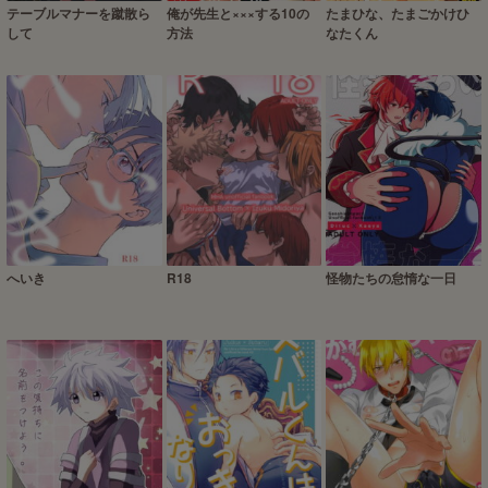
テーブルマナーを蹴散ら
俺が先生と×××する10の
たまひな、たまごかけひ
して
方法
なたくん
へいき
R18
怪物たちの怠惰な一日