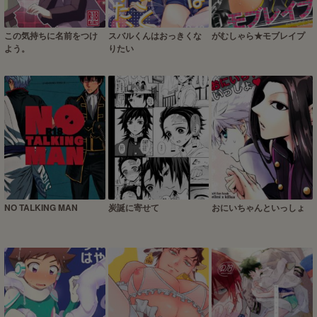
この気持ちに名前をつけ
スバルくんはおっきくな
がむしゃら★モブレイプ
よう。
りたい
NO TALKING MAN
炭誕に寄せて
おにいちゃんといっしょ