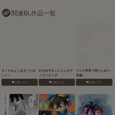
関連BL作品一覧
さくらちょこあそーとぱ
わやあずましいとしのヴ
てらす世界で受けとめて -
っく！
ィヴィエンダ
前編-
お気に入り
お気に入り
お気に入り