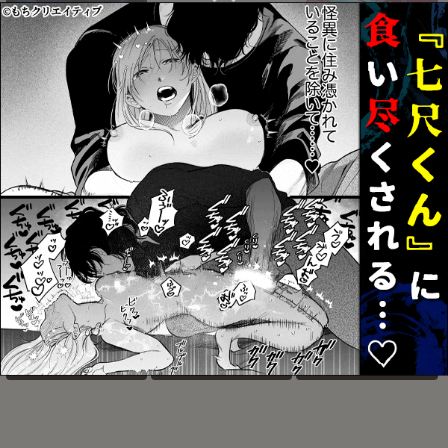
レジェンドイートモンス
すきすき
逆襲ファックスにご用心
ター
お気に入り
お気に入り
お気に入り
兄弟がひたすらしてるだ
かわいいままでいてくれ
アクサマ。その4
けの本
なくちゃ
お気に入り
お気に入り
お気に入り