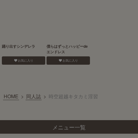
踊り出すシンデレラ
僕らはずっとハッピーde
エンドレス
お気に入り
お気に入り
HOME
>
同人誌
>
時空超越キタカミ淫習
メニュー一覧